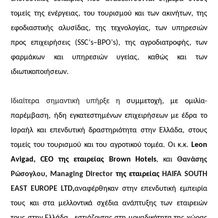
τομείς της ενέργειας, του τουρισμού και των ακινήτων, της
εφοδιαστικής αλυσίδας, της τεχνολογίας, των υπηρεσιών
προς επιχειρήσεις (
SSC
’
s
–
BPO
’
s
), της αγροδιατροφής, των
φαρμάκων και υπηρεσιών υγείας, καθώς και των
ιδιωτικοποιήσεων.
Ιδιαίτερα σημαντική υπήρξε η
συμμετοχή, με ομιλία-
παρέμβαση, ήδη εγκατεστημένων επιχειρήσεων με έδρα το
Ισραήλ και επενδυτική δραστηριότητα στην Ελλάδα, στους
τομείς του τουρισμού και του αγροτικού τομέα. Οι κ.κ.
Leon
Avigad
,
CEO
της εταιρείας
Brown Hotels
, και
Θανάσης
Ρώσογλου,
Managing Director
της εταιρείας
HAIFA SOUTH
EAST EUROPE LTD
,
αναφέρθηκαν στην επενδυτική εμπειρία
τους και στα μελλοντικά σχέδια ανάπτυξης των εταιρειών
τους στην Ελλάδα, εστιάζοντας στη μοναδικότητα της χώρας