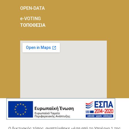
OPEN-DATA
e-VOTING
ΤΟΠΟΘΕΣΙΑ
Ο δικτυακός τόπος, αναπτύχθηκε μέσα από το Υποέργο 1 της