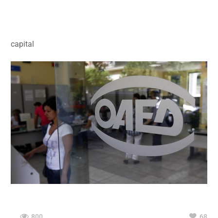
capital
800
68