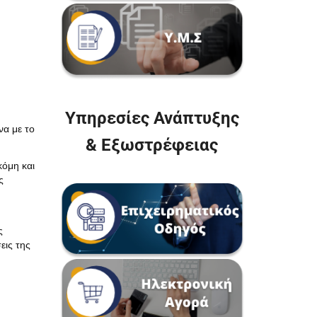
Υπηρεσίες Ανάπτυξης
να με το
& Εξωστρέφειας
κόμη και
ς
ς
εις της