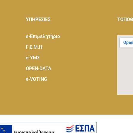
ΥΠΗΡΕΣΙΕΣ
ΤΟΠΟΘ
e-Eπιμελητήριο
Γ.Ε.Μ.Η
e-ΥΜΣ
OPEN-DATA
e-VOTING