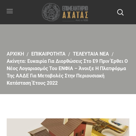
ΑΡΧΙΚΗ
ΕΠΙΚΑΙΡΟΤΗΤΑ
ΤΕΛΕΥΤΑΙΑ ΝΕΑ
Ακίνητα: Ευκαιρία Για Διορθώσεις Στο Ε9 Πριν Έρθει Ο
Νέος Λογαριασμός Του ΕΝΦΙΑ – Άνοιξε Η Πλατφόρμα
Της ΑΑΔΕ Για Μεταβολές Στην Περιουσιακή
Κατάσταση Έτους 2022