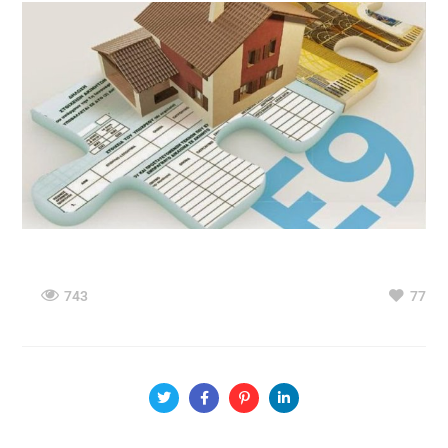
743
77