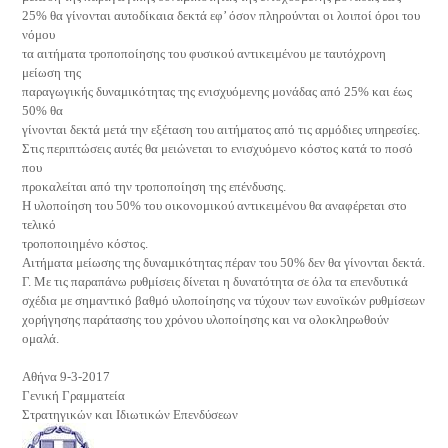
25% θα γίνονται αυτοδίκαια δεκτά εφ’ όσον πληρούνται οι λοιποί όροι του
νόμου
τα αιτήματα τροποποίησης του φυσικού αντικειμένου με ταυτόχρονη
μείωση της
παραγωγικής δυναμικότητας της ενισχυόμενης μονάδας από 25% και έως
50% θα
γίνονται δεκτά μετά την εξέταση του αιτήματος από τις αρμόδιες υπηρεσίες.
Στις περιπτώσεις αυτές θα μειώνεται το ενισχυόμενο κόστος κατά το ποσό
που
προκαλείται από την τροποποίηση της επένδυσης.
Η υλοποίηση του 50% του οικονομικού αντικειμένου θα αναφέρεται στο
τελικό
τροποποιημένο κόστος.
Αιτήματα μείωσης της δυναμικότητας πέραν του 50% δεν θα γίνονται δεκτά.
Γ. Με τις παραπάνω ρυθμίσεις δίνεται η δυνατότητα σε όλα τα επενδυτικά
σχέδια με σημαντικό βαθμό υλοποίησης να τύχουν των ευνοϊκών ρυθμίσεων
χορήγησης παράτασης του χρόνου υλοποίησης και να ολοκληρωθούν
ομαλά.
Αθήνα 9-3-2017
Γενική Γραμματεία
Στρατηγικών και Ιδιωτικών Επενδύσεων