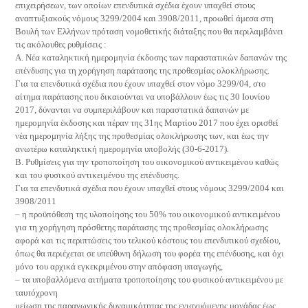
επιχειρήσεων, των οποίων επενδυτικά σχέδια έχουν υπαχθεί στους
αναπτυξιακούς νόμους 3299/2004 και 3908/2011, προωθεί άμεσα στη
Βουλή των Ελλήνων πρόταση νομοθετικής διάταξης που θα περιλαμβάνει
τις ακόλουθες ρυθμίσεις :
Α. Νέα καταληκτική ημερομηνία έκδοσης των παραστατικών δαπανών της
επένδυσης για τη χορήγηση παράτασης της προθεσμίας ολοκλήρωσης.
Για τα επενδυτικά σχέδια που έχουν υπαχθεί στον νόμο 3299/04, στο
αίτημα παράτασης που δικαιούνται να υποβάλλουν έως τις 30 Ιουνίου
2017, δύνανται να συμπεριλάβουν και παραστατικά δαπανών με
ημερομηνία έκδοσης και πέραν της 31ης Μαρτίου 2017 που έχει ορισθεί
νέα ημερομηνία λήξης της προθεσμίας ολοκλήρωσης των, και έως την
ανωτέρω καταληκτική ημερομηνία υποβολής (30-6-2017).
Β. Ρυθμίσεις για την τροποποίηση του οικονομικού αντικειμένου καθώς
και του φυσικού αντικειμένου της επένδυσης.
Για τα επενδυτικά σχέδια που έχουν υπαχθεί στους νόμους 3299/2004 και
3908/2011
– η προϋπόθεση της υλοποίησης του 50% του οικονομικού αντικειμένου
για τη χορήγηση πρόσθετης παράτασης της προθεσμίας ολοκλήρωσης
αφορά και τις περιπτώσεις του τελικού κόστους του επενδυτικού σχεδίου,
όπως θα περιέχεται σε υπεύθυνη δήλωση του φορέα της επένδυσης, και όχι
μόνο του αρχικά εγκεκριμένου στην απόφαση υπαγωγής,
– τα υποβαλλόμενα αιτήματα τροποποίησης του φυσικού αντικειμένου με
ταυτόχρονη
μείωση της παραγωγικής δυναμικότητας της ενισχυόμενης μονάδας έως