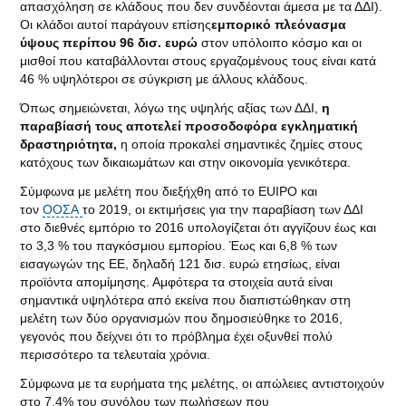
απασχόληση σε κλάδους που δεν συνδέονται άμεσα με τα ΔΔΙ).
Οι κλάδοι αυτοί παράγουν επίσης
εμπορικό πλεόνασμα
ύψους περίπου 96 δισ. ευρώ
στον υπόλοιπο κόσμο και οι
μισθοί που καταβάλλονται στους εργαζομένους τους είναι κατά
46 % υψηλότεροι σε σύγκριση με άλλους κλάδους.
Όπως σημειώνεται, λόγω της υψηλής αξίας των ΔΔΙ,
η
παραβίασή τους αποτελεί προσοδοφόρα εγκληματική
δραστηριότητα,
η οποία προκαλεί σημαντικές ζημίες στους
κατόχους των δικαιωμάτων και στην οικονομία γενικότερα.
Σύμφωνα με μελέτη που διεξήχθη από το EUIPO και
τον
ΟΟΣΑ
το 2019, οι εκτιμήσεις για την παραβίαση των ΔΔΙ
στο διεθνές εμπόριο το 2016 υπολογίζεται ότι αγγίζουν έως και
το 3,3 % του παγκόσμιου εμπορίου. Έως και 6,8 % των
εισαγωγών της ΕΕ, δηλαδή 121 δισ. ευρώ ετησίως, είναι
προϊόντα απομίμησης. Αμφότερα τα στοιχεία αυτά είναι
σημαντικά υψηλότερα από εκείνα που διαπιστώθηκαν στη
μελέτη των δύο οργανισμών που δημοσιεύθηκε το 2016,
γεγονός που δείχνει ότι το πρόβλημα έχει οξυνθεί πολύ
περισσότερο τα τελευταία χρόνια.
Σύμφωνα με τα ευρήματα της μελέτης, οι απώλειες αντιστοιχούν
στο 7,4% του συνόλου των πωλήσεων που