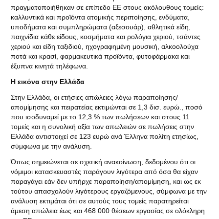
πραγματοποιήθηκαν σε επίπεδο ΕΕ στους ακόλουθους τομείς:
καλλυντικά και προϊόντα ατομικής περιποίησης, ενδύματα,
υποδήματα και συμπληρώματα (αξεσουάρ), αθλητικά είδη,
παιχνίδια κάθε είδους, κοσμήματα και ρολόγια χεριού, τσάντες
χεριού και είδη ταξιδιού, ηχογραφημένη μουσική, αλκοολούχα
ποτά και κρασί, φαρμακευτικά προϊόντα, φυτοφάρμακα και
έξυπνα κινητά τηλέφωνα.
Η εικόνα στην Ελλάδα
Στην Ελλάδα, οι ετήσιες απώλειες λόγω παραποίησης/
απομίμησης και πειρατείας εκτιμώνται σε 1,3 δισ. ευρώ., ποσό
που ισοδυναμεί με το 12,3 % των πωλήσεων και στους 11
τομείς και η συνολική αξία των απωλειών σε πωλήσεις στην
Ελλάδα αντιστοιχεί σε 123 ευρώ ανά Έλληνα πολίτη ετησίως,
σύμφωνα με την ανάλυση.
Όπως σημειώνεται σε σχετική ανακοίνωση, δεδομένου ότι οι
νόμιμοι κατασκευαστές παράγουν λιγότερα από όσα θα είχαν
παραγάγει εάν δεν υπήρχε παραποίηση/απομίμηση, και ως εκ
τούτου απασχολούν λιγότερους εργαζόμενους, σύμφωνα με την
ανάλυση εκτιμάται ότι σε αυτούς τους τομείς παρατηρείται
άμεση απώλεια έως και 468 000 θέσεων εργασίας σε ολόκληρη