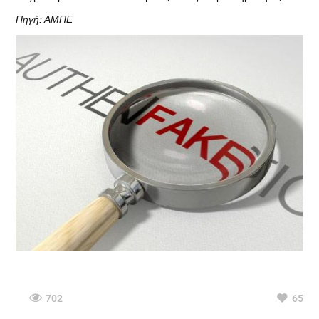
Πηγή: ΑΜΠΕ
702
65