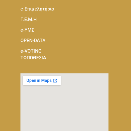
e-Eπιμελητήριο
Γ.Ε.Μ.Η
e-ΥΜΣ
OPEN-DATA
e-VOTING
ΤΟΠΟΘΕΣΙΑ