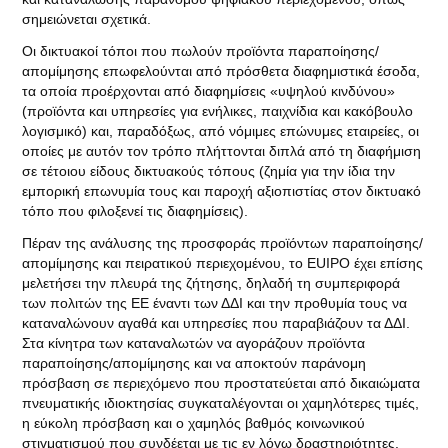
σημειώνεται σχετικά.
Οι δικτυακοί τόποι που πωλούν προϊόντα παραποίησης/
απομίμησης επωφελούνται από πρόσθετα διαφημιστικά έσοδα,
τα οποία προέρχονται από διαφημίσεις «υψηλού κινδύνου»
(προϊόντα και υπηρεσίες για ενήλικες, παιχνίδια και κακόβουλο
λογισμικό) και, παραδόξως, από νόμιμες επώνυμες εταιρείες, οι
οποίες με αυτόν τον τρόπο πλήττονται διπλά από τη διαφήμιση
σε τέτοιου είδους δικτυακούς τόπους (ζημία για την ίδια την
εμπορική επωνυμία τους και παροχή αξιοπιστίας στον δικτυακό
τόπο που φιλοξενεί τις διαφημίσεις).
Πέραν της ανάλυσης της προσφοράς προϊόντων παραποίησης/
απομίμησης και πειρατικού περιεχομένου, το EUIPO έχει επίσης
μελετήσει την πλευρά της ζήτησης, δηλαδή τη συμπεριφορά
των πολιτών της ΕΕ έναντι των ΔΔΙ και την προθυμία τους να
καταναλώνουν αγαθά και υπηρεσίες που παραβιάζουν τα ΔΔΙ.
Στα κίνητρα των καταναλωτών να αγοράζουν προϊόντα
παραποίησης/απομίμησης και να αποκτούν παράνομη
πρόσβαση σε περιεχόμενο που προστατεύεται από δικαιώματα
πνευματικής ιδιοκτησίας συγκαταλέγονται οι χαμηλότερες τιμές,
η εύκολη πρόσβαση και ο χαμηλός βαθμός κοινωνικού
στιγματισμού που συνδέεται με τις εν λόγω δραστηριότητες.