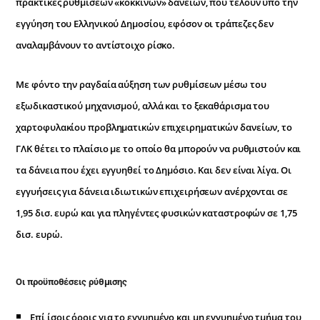
πρακτικές ρυθμίσεων «κόκκινων» δανείων, που τελούν υπό την
εγγύηση του Ελληνικού Δημοσίου, εφόσον οι τράπεζες δεν
αναλαμβάνουν το αντίστοιχο ρίσκο.
Με φόντο την ραγδαία αύξηση των ρυθμίσεων μέσω του
εξωδικαστικού μηχανισμού, αλλά και το ξεκαθάρισμα του
χαρτοφυλακίου προβληματικών επιχειρηματικών δανείων, το
ΓΛΚ θέτει το πλαίσιο με το οποίο θα μπορούν να ρυθμιστούν και
τα δάνεια που έχει εγγυηθεί το Δημόσιο. Και δεν είναι λίγα. Οι
εγγυήσεις για δάνεια ιδιωτικών επιχειρήσεων ανέρχονται σε
1,95 δισ. ευρώ και για πληγέντες φυσικών καταστροφών σε 1,75
δισ. ευρώ.
Οι προϋποθέσεις ρύθμισης
Επί ίσοις όροις για το εγγυημένο και μη εγγυημένο τμήμα του