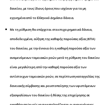
δανείου, με τους ίδιους όρους που ισχύουν για τα μη
εγγυημένα από το Ελληνικό Δημόσιο δάνεια.
Με τη ρύθμιση θα επέρχεται στα επιχειρηματικά δάνεια,
αποδεδειγμένα, αύξηση της καθαρής παρούσας αξίας (ΚΠΑ)
του δανείου, με την έννοια ότι η καθαρή παρούσα αξία των
αναμενόμενων ταμειακών ροών μετά τη ρύθμιση του δανείου
είναι μεγαλύτερη από την καθαρή παρούσα αξία των
αντίστοιχων ταμειακών ροών, σε περίπτωση καταγγελίας της
δανειακής σύμβασης και ρευστοποίησης των υφιστάμενων
εξασφαλίσεων του δανείου ή θέσης της επιχείρησης σε
εκκαθάριση (χωρίς να συνυπολογίζονται οι αναμενόμενες