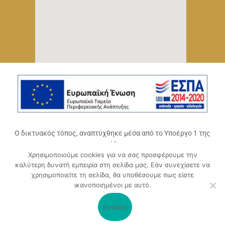
Ο δικτυακός τόπος, αναπτύχθηκε μέσα από το Υποέργο 1 της
πράξης
Χρησιμοποιούμε cookies για να σας προσφέρουμε την
«Ψηφιακό Οικοσύστημα Επιχειρηματικότητας του
καλύτερη δυνατή εμπειρία στη σελίδα μας. Εάν συνεχίσετε να
Επιμελητηρίου Αχαΐας» (ΟΠΣ 5045300)
,
χρησιμοποιείτε τη σελίδα, θα υποθέσουμε πως είστε
Επιχειρησιακό Πρόγραμμα «Δυτική Ελλάδα 2014-2020».
ικανοποιημένοι με αυτό.
Συγχρηματοδοτείται από την Ευρωπαϊκή Ένωση (Ευρωπαϊκό
Ταμείο Περιφερειακής Ανάπτυξης ΕΤΠΑ) και από εθνικούς
Εντάξει
πόρους μέσω του ΠΔΕ.