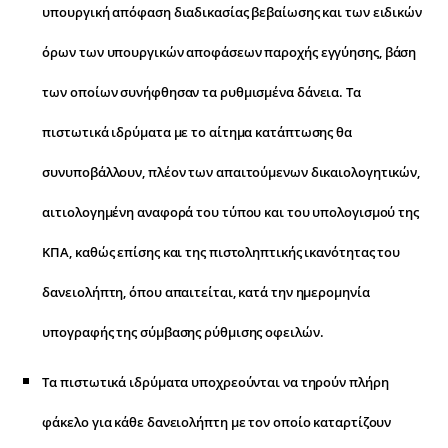
υπουργική απόφαση διαδικασίας βεβαίωσης και των ειδικών
όρων των υπουργικών αποφάσεων παροχής εγγύησης, βάση
των οποίων συνήφθησαν τα ρυθμισμένα δάνεια. Τα
πιστωτικά ιδρύματα με το αίτημα κατάπτωσης θα
συνυποβάλλουν, πλέον των απαιτούμενων δικαιολογητικών,
αιτιολογημένη αναφορά του τύπου και του υπολογισμού της
ΚΠΑ, καθώς επίσης και της πιστοληπτικής ικανότητας του
δανειολήπτη, όπου απαιτείται, κατά την ημερομηνία
υπογραφής της σύμβασης ρύθμισης οφειλών.
Τα πιστωτικά ιδρύματα υποχρεούνται να τηρούν πλήρη
φάκελο για κάθε δανειολήπτη με τον οποίο καταρτίζουν