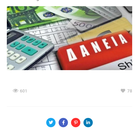
601
78