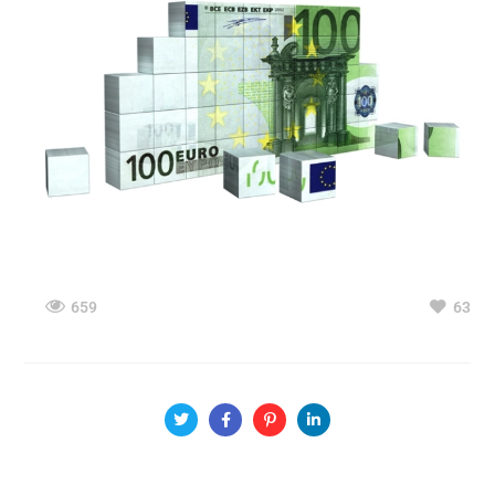
659
63