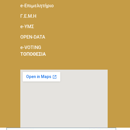
e-Eπιμελητήριο
Γ.Ε.Μ.Η
e-ΥΜΣ
OPEN-DATA
e-VOTING
ΤΟΠΟΘΕΣΙΑ