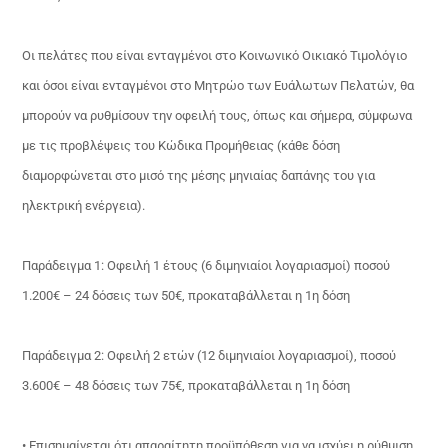
Οι πελάτες που είναι ενταγμένοι στο Κοινωνικό Οικιακό Τιμολόγιο
και όσοι είναι ενταγμένοι στο Μητρώο των Ευάλωτων Πελατών, θα
μπορούν να ρυθμίσουν την οφειλή τους, όπως και σήμερα, σύμφωνα
με τις προβλέψεις του Κώδικα Προμήθειας (κάθε δόση
διαμορφώνεται στο μισό της μέσης μηνιαίας δαπάνης του για
ηλεκτρική ενέργεια).
Παράδειγμα 1: Οφειλή 1 έτους (6 διμηνιαίοι λογαριασμοί) ποσού
1.200€ – 24 δόσεις των 50€, προκαταβάλλεται η 1η δόση
Παράδειγμα 2: Οφειλή 2 ετών (12 διμηνιαίοι λογαριασμοί), ποσού
3.600€ – 48 δόσεις των 75€, προκαταβάλλεται η 1η δόση
• Επισημαίνεται ότι απαραίτητη προϋπόθεση για να ισχύει η ρύθμιση