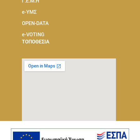
Γ.Ε.Μ.Η
e-ΥΜΣ
OPEN-DATA
e-VOTING
ΤΟΠΟΘΕΣΙΑ