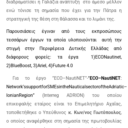
διαδραματίσει η Γαλάζια ανάπτυξη
στο άμεσο μέλλον
ενώ τόνισε τη σημασία που έχει για την Πάτρα η
στρατηγική της θέση στη θάλασσα και το λιμάνι της.
Παρουσιάσεις έγιναν από τους εκπροσώπους
τεσσάρων έργων τα οποία υλοποιούνται
αυτή την
στιγμή στην Περιφέρεια Δυτικής Ελλάδας από
διάφορους φορείς: τα έργα
1)
ECO
Nautinet
,
2)
Blue
Boost
, 3)
Ariel
, 4)
Future
4.0
Για το έργο ”
ECO
–
NautiNET
”-
“
ECO
–
NautiNET
:
Network
’
s
support
for
SMEs
in
the
Nautical
sector
of
the
Adriatic
–
Ionian
Region
”
(
Interreg
ADRION
) του οποίου
επικεφαλής εταίρος είναι το Επιμελητήριο Αχαΐας,
τοποθετήθηκε ο Υπεύθυνος
κ. Κων/νος Γιωτόπουλος
,
ο οποίος αναφέρθηκε στη σημασία της πρωτοβουλίας