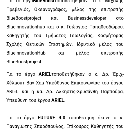
Για το έργο
Blue
Boost
τοποθετήθηκαν
ο κ. Μιχάλης
Πρεβενιός, Ωκεανογράφος, μέλος της επιτροπής
Blue
Boost
project
και
Business
developer
στο
Β
lue
innovation
hub
και ο κ. Γεώργιος Παπαθεοδώρου,
Καθηγητής του Τμήματος Γεωλογίας, Κοσμήτορας
Σχολής Θετικών Επιστημών, Ιδρυτικό μέλος του
Blue
Innovation
Hub
και μέλος επιτροπής
Blue
Boost
projec
t
.
Για το έργο
ARIEL
τοποθετήθηκαν ο κ. Δρ. Έριχ-
Χέλμουτ Βαν Χαμ Υπεύθυνος Επικοινωνίας του έργου
ARIEL
και η κα. Δρ. Αλκηστις-Χρυσάνθη Παρπούρα,
Υπεύθυνη του έργου
ARIEL
.
Για το έργο
FUTURE
4.0
τοποθέτηση έκανε ο κ.
Παναγιώτης Σπυρόπουλος, Επίκουρος Καθηγητής του