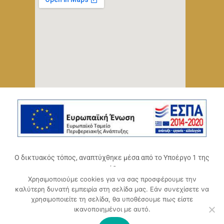
Ο δικτυακός τόπος, αναπτύχθηκε μέσα από το Υποέργο 1 της
πράξης
Χρησιμοποιούμε cookies για να σας προσφέρουμε την
«Ψηφιακό Οικοσύστημα Επιχειρηματικότητας του
καλύτερη δυνατή εμπειρία στη σελίδα μας. Εάν συνεχίσετε να
Επιμελητηρίου Αχαΐας» (ΟΠΣ 5045300)
,
χρησιμοποιείτε τη σελίδα, θα υποθέσουμε πως είστε
Επιχειρησιακό Πρόγραμμα «Δυτική Ελλάδα 2014-2020».
ικανοποιημένοι με αυτό.
Συγχρηματοδοτείται από την Ευρωπαϊκή Ένωση (Ευρωπαϊκό
Ταμείο Περιφερειακής Ανάπτυξης ΕΤΠΑ) και από εθνικούς