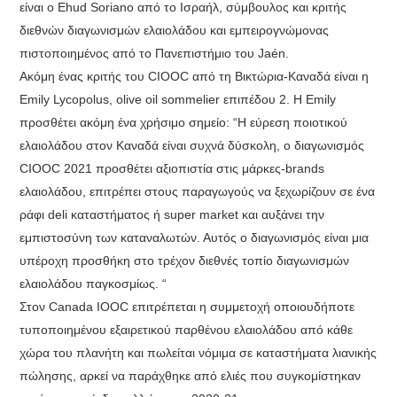
είναι ο Ehud Soriano από το Ισραήλ, σύμβουλος και κριτής
διεθνών διαγωνισμών ελαιολάδου και εμπειρογνώμονας
πιστοποιημένος από το Πανεπιστήμιο του Jaén.
Ακόμη ένας κριτής του CIOOC από τη Βικτώρια-Καναδά είναι η
Emily Lycopolus, olive oil sommelier επιπέδου 2. Η Emily
προσθέτει ακόμη ένα χρήσιμο σημείο: “Η εύρεση ποιοτικού
ελαιολάδου στον Καναδά είναι συχνά δύσκολη, ο διαγωνισμός
CIOOC 2021 προσθέτει αξιοπιστία στις μάρκες-brands
ελαιολάδου, επιτρέπει στους παραγωγούς να ξεχωρίζουν σε ένα
ράφι deli καταστήματος ή super market και αυξάνει την
εμπιστοσύνη των καταναλωτών. Αυτός ο διαγωνισμός είναι μια
υπέροχη προσθήκη στο τρέχον διεθνές τοπίο διαγωνισμών
ελαιολάδου παγκοσμίως. “
Στον Canada IOOC επιτρέπεται η συμμετοχή οποιουδήποτε
τυποποιημένου εξαιρετικού παρθένου ελαιολάδου από κάθε
χώρα του πλανήτη και πωλείται νόμιμα σε καταστήματα λιανικής
πώλησης, αρκεί να παράχθηκε από ελιές που συγκομίστηκαν