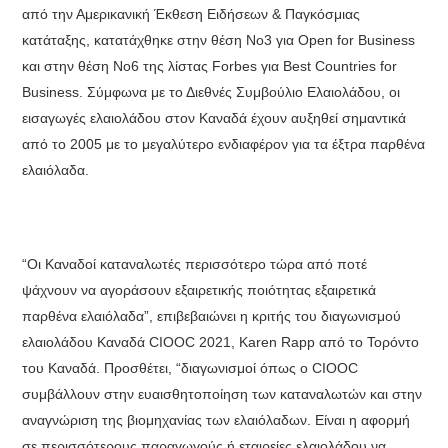
από την Αμερικανική Έκθεση Ειδήσεων & Παγκόσμιας
κατάταξης, κατατάχθηκε στην θέση Νο3 για Open for Business
και στην θέση Νο6 της λίστας Forbes για Best Countries for
Business. Σύμφωνα με το Διεθνές Συμβούλιο Ελαιολάδου, οι
εισαγωγές ελαιολάδου στον Καναδά έχουν αυξηθεί σημαντικά
από το 2005 με το μεγαλύτερο ενδιαφέρον για τα έξτρα παρθένα
ελαιόλαδα.
“Οι Καναδοί καταναλωτές περισσότερο τώρα από ποτέ
ψάχνουν να αγοράσουν εξαιρετικής ποιότητας εξαιρετικά
παρθένα ελαιόλαδα”, επιβεβαιώνει η κριτής του διαγωνισμού
ελαιολάδου Καναδά CIOOC 2021, Karen Rapp από το Τορόντο
του Καναδά. Προσθέτει, “διαγωνισμοί όπως ο CIOOC
συμβάλλουν στην ευαισθητοποίηση των καταναλωτών και στην
αναγνώριση της βιομηχανίας των ελαιόλαδων. Είναι η αφορμή
σε περισσότερους παραγωγούς ή εταιρείες ελαιολάδου να