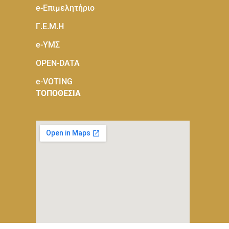
e-Eπιμελητήριο
Γ.Ε.Μ.Η
e-ΥΜΣ
OPEN-DATA
e-VOTING
ΤΟΠΟΘΕΣΙΑ