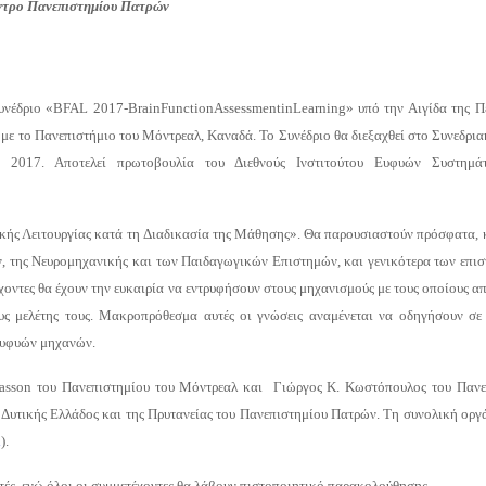
ντρο Πανεπιστημίου Πατρών
υνέδριο «
BFAL
2017-
Brain
Function
Assessment
in
Learning
» υπό την Αιγίδα της Π
με το Πανεπιστήμιο του Μόντρεαλ, Καναδά. Το Συνέδριο θα διεξαχθεί στο Συνεδρι
 2017. Αποτελεί πρωτοβουλία του Διεθνούς Ινστιτούτου Ευφυών Συστημά
κής Λ
ειτουργίας
κατά
τη
Διαδικασία της Μ
άθηση
ς». Θα παρουσιαστούν πρόσφατα, 
, της Νευρομηχανικής και των Παιδαγωγικών Επιστημών, και γενικότερα των επι
χοντες θα έχουν την ευκαιρία να εντρυφήσουν στους μηχανισμούς με τους οποίους α
υς μελέτης τους. Μακροπρόθεσμα αυτές οι γνώσεις αναμένεται να οδηγήσουν σε 
 ευφυών μηχανών.
asson
του Πανεπιστημίου του Μόντρεαλ και
Γιώργος Κ. Κωστόπουλος του Πανε
ς Δυτικής Ελλάδος και της Πρυτανείας του Πανεπιστημίου Πατρών. Τη συνολική ορ
u
).
ητές, ενώ όλοι οι συμμετέχοντες θα λάβουν πιστοποιητικό παρακολούθησης.