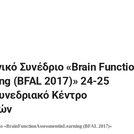
ικό Συνέδριο «Brain Functi
ing (BFAL 2017)» 24-25
υνεδριακό Κέντρο
ρών
ο «
Brain
Function
Assessment
in
Learning
(
BFAL
2017)»