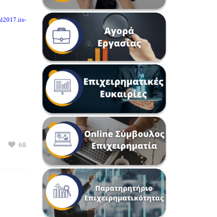
al2017.iis-
68