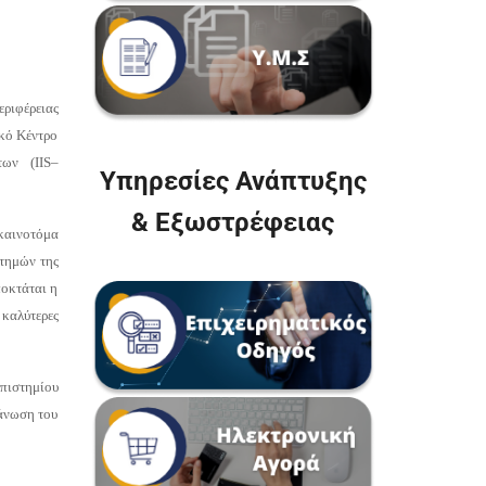
εριφέρειας
ακό Κέντρο
των (
IIS
–
Υπηρεσίες Ανάπτυξης
& Εξωστρέφειας
καινοτόμα
στημών της
ποκτάται η
καλύτερες
πιστημίου
γάνωση του