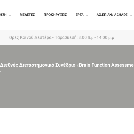
ΗΣΗ
ΜΕΛΕΤΕΣ
ΠΡΟΚΗΡΥΞΕΙΣ
EΡΓΑ
ΑΧ.ΕΠ.ΑΝ/ ACHADE
Ωρες Κοινού Δευτέρα - Παρασκευή: 8.00 π.μ - 14.00 μ.μ
Διεθνές Διεπιστημονικό Συνέδριο «Brain Function Assessme
ν