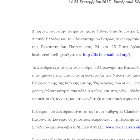
24-25 Σεπτεμβρίου 2017,
Συνεδριακό Κέ
Διοργανώνεται στην Πάτρα το πρώτο διεθνές διεπιστημονικό Σ
Δυτικής Ελλάδας και του Πανεπιστημίου Πατρών, σε συνεργασία 
του Πανεπιστημίου Πατρών στις 24 και 25 Σεπτεμβρίου
Institute
of
Intelligent
Systems
:
http://iis-international.org/
).
Το Συνέδριο έχει το πρωτότυπο θέμα: «Α
ξιολόγηση
της
Εγκεφαλι
επιστημονικά ευρήματα από τη συνεργασία των Νευροεπιστημών
Πληροφορικής, της Ιατρικής και της Ψυχολογίας, ενώ οι συμμετέ
γνώση (πλαστικότητα εγκεφάλου) καθώς και στις νέες μεθόδο
εκπαιδευτικές τεχνικές και στην ανάπτυξη αυτοεκπαιδευόμενων
Πρόεδροι του Συνεδρίου είναι οι ομότιμοι καθηγητές
Claude
Fr
Πατρών. Το Συνέδριο θα χαιρετίσει εκπρόσωπος της Περιφέρεια
Συνεδρίου έχει αναλάβει η ΝΕΟΑΝΑΛΥΣΙΣ (
www
.
neoanalysis
.
e
Έχουν προβλεφθεί ειδικές χαμηλές τιμές εγγραφής για τους φοιτ