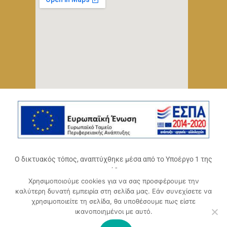
Ο δικτυακός τόπος, αναπτύχθηκε μέσα από το Υποέργο 1 της
πράξης
Χρησιμοποιούμε cookies για να σας προσφέρουμε την
«Ψηφιακό Οικοσύστημα Επιχειρηματικότητας του
καλύτερη δυνατή εμπειρία στη σελίδα μας. Εάν συνεχίσετε να
Επιμελητηρίου Αχαΐας» (ΟΠΣ 5045300)
,
χρησιμοποιείτε τη σελίδα, θα υποθέσουμε πως είστε
Επιχειρησιακό Πρόγραμμα «Δυτική Ελλάδα 2014-2020».
ικανοποιημένοι με αυτό.
Συγχρηματοδοτείται από την Ευρωπαϊκή Ένωση (Ευρωπαϊκό
Ταμείο Περιφερειακής Ανάπτυξης ΕΤΠΑ) και από εθνικούς