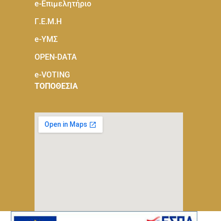
e-Eπιμελητήριο
Γ.Ε.Μ.Η
e-ΥΜΣ
OPEN-DATA
e-VOTING
ΤΟΠΟΘΕΣΙΑ