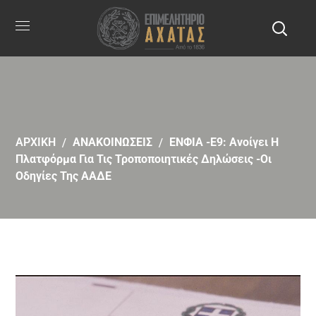
ΑΡΧΙΚΗ
ΑΝΑΚΟΙΝΩΣΕΙΣ
ΕΝΦΙΑ -E9: Ανοίγει Η
Πλατφόρμα Για Τις Τροποποιητικές Δηλώσεις -Οι
Οδηγίες Της ΑΑΔΕ