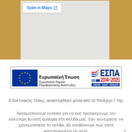
Ο δικτυακός τόπος, αναπτύχθηκε μέσα από το Υποέργο 1 της
πράξης
Χρησιμοποιούμε cookies για να σας προσφέρουμε την
«Ψηφιακό Οικοσύστημα Επιχειρηματικότητας του
καλύτερη δυνατή εμπειρία στη σελίδα μας. Εάν συνεχίσετε να
Επιμελητηρίου Αχαΐας» (ΟΠΣ 5045300)
,
χρησιμοποιείτε τη σελίδα, θα υποθέσουμε πως είστε
Επιχειρησιακό Πρόγραμμα «Δυτική Ελλάδα 2014-2020».
ικανοποιημένοι με αυτό.