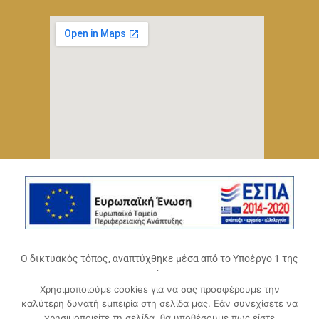
Ο δικτυακός τόπος, αναπτύχθηκε μέσα από το Υποέργο 1 της
πράξης
Χρησιμοποιούμε cookies για να σας προσφέρουμε την
«Ψηφιακό Οικοσύστημα Επιχειρηματικότητας του
καλύτερη δυνατή εμπειρία στη σελίδα μας. Εάν συνεχίσετε να
Επιμελητηρίου Αχαΐας» (ΟΠΣ 5045300)
,
χρησιμοποιείτε τη σελίδα, θα υποθέσουμε πως είστε