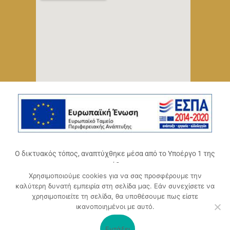
Ο δικτυακός τόπος, αναπτύχθηκε μέσα από το Υποέργο 1 της
πράξης
Χρησιμοποιούμε cookies για να σας προσφέρουμε την
«Ψηφιακό Οικοσύστημα Επιχειρηματικότητας του
καλύτερη δυνατή εμπειρία στη σελίδα μας. Εάν συνεχίσετε να
Επιμελητηρίου Αχαΐας» (ΟΠΣ 5045300)
,
χρησιμοποιείτε τη σελίδα, θα υποθέσουμε πως είστε
Επιχειρησιακό Πρόγραμμα «Δυτική Ελλάδα 2014-2020».
ικανοποιημένοι με αυτό.
Συγχρηματοδοτείται από την Ευρωπαϊκή Ένωση (Ευρωπαϊκό
Ταμείο Περιφερειακής Ανάπτυξης ΕΤΠΑ) και από εθνικούς
Εντάξει