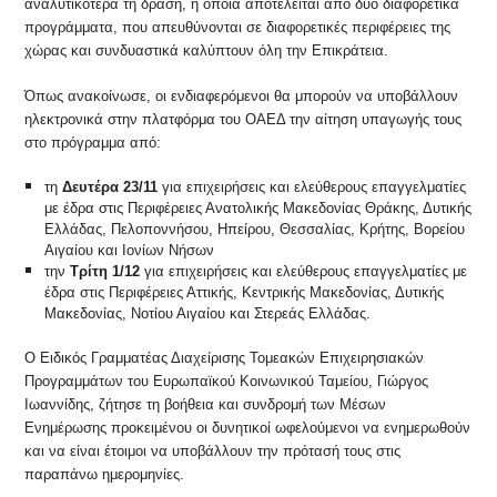
αναλυτικότερα τη δράση, η οποία αποτελείται από δύο διαφορετικά
προγράμματα, που απευθύνονται σε διαφορετικές περιφέρειες της
χώρας και συνδυαστικά καλύπτουν όλη την Επικράτεια.
Όπως ανακοίνωσε, οι ενδιαφερόμενοι θα μπορούν να υποβάλλουν
ηλεκτρονικά στην πλατφόρμα του ΟΑΕΔ την αίτηση υπαγωγής τους
στο πρόγραμμα από:
τη
Δευτέρα 23/11
για επιχειρήσεις και ελεύθερους επαγγελματίες
με έδρα στις Περιφέρειες Ανατολικής Μακεδονίας Θράκης, Δυτικής
Ελλάδας, Πελοποννήσου, Ηπείρου, Θεσσαλίας, Κρήτης, Βορείου
Αιγαίου και Ιονίων Νήσων
την
Τρίτη 1/12
για επιχειρήσεις και ελεύθερους επαγγελματίες με
έδρα στις Περιφέρειες Αττικής, Κεντρικής Μακεδονίας, Δυτικής
Μακεδονίας, Νοτίου Αιγαίου και Στερεάς Ελλάδας.
Ο Ειδικός Γραμματέας Διαχείρισης Τομεακών Επιχειρησιακών
Προγραμμάτων του Ευρωπαϊκού Κοινωνικού Ταμείου, Γιώργος
Ιωαννίδης, ζήτησε τη βοήθεια και συνδρομή των Μέσων
Ενημέρωσης προκειμένου οι δυνητικοί ωφελούμενοι να ενημερωθούν
και να είναι έτοιμοι να υποβάλλουν την πρότασή τους στις
παραπάνω ημερομηνίες.