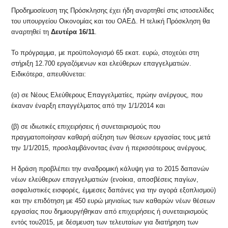
Προδημοσίευση της Πρόσκλησης έχει ήδη αναρτηθεί στις ιστοσελίδες
του υπουργείου Οικονομίας και του ΟΑΕΔ. Η τελική Πρόσκληση θα
αναρτηθεί τη
Δευτέρα 16/11
.
Το πρόγραμμα, με προϋπολογισμό 65 εκατ. ευρώ, στοχεύει στη
στήριξη 12.700 εργαζόμενων και ελεύθερων επαγγελματιών.
Ειδικότερα, απευθύνεται:
(α) σε Νέους Ελεύθερους Επαγγελματίες, πρώην ανέργους, που
έκαναν έναρξη επαγγέλματος από την 1/1/2014 και
(β) σε ιδιωτικές επιχειρήσεις ή συνεταιρισμούς που
πραγματοποίησαν καθαρή αύξηση των θέσεων εργασίας τους μετά
την 1/1/2015, προσλαμβάνοντας έναν ή περισσότερους ανέργους.
Η δράση προβλέπει την αναδρομική κάλυψη για το 2015 δαπανών
νέων ελεύθερων επαγγελματιών (ενοίκια, αποσβέσεις παγίων,
ασφαλιστικές εισφορές, έμμεσες δαπάνες για την αγορά εξοπλισμού)
και την επιδότηση με 450 ευρώ μηνιαίως των καθαρών νέων θέσεων
εργασίας που δημιουργήθηκαν από επιχειρήσεις ή συνεταιρισμούς
εντός του2015, με δέσμευση των τελευταίων για διατήρηση των