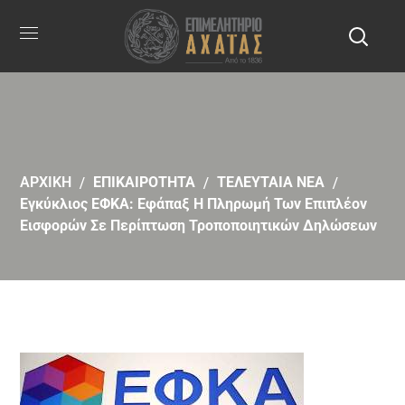
ΑΡΧΙΚΗ
ΕΠΙΚΑΙΡΟΤΗΤΑ
ΤΕΛΕΥΤΑΙΑ ΝΕΑ
Εγκύκλιος ΕΦΚΑ: Εφάπαξ Η Πληρωμή Των Επιπλέον
Εισφορών Σε Περίπτωση Τροποποιητικών Δηλώσεων