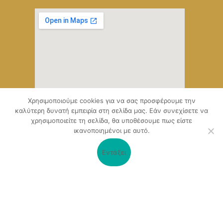
Χρησιμοποιούμε cookies για να σας προσφέρουμε την
καλύτερη δυνατή εμπειρία στη σελίδα μας. Εάν συνεχίσετε να
χρησιμοποιείτε τη σελίδα, θα υποθέσουμε πως είστε
ικανοποιημένοι με αυτό.
Εντάξει
Ο δικτυακός τόπος, αναπτύχθηκε μέσα από το Υποέργο 1 της
πράξης
«Ψηφιακό Οικοσύστημα Επιχειρηματικότητας του
Επιμελητηρίου Αχαΐας» (ΟΠΣ 5045300)
,
Επιχειρησιακό Πρόγραμμα «Δυτική Ελλάδα 2014-2020».