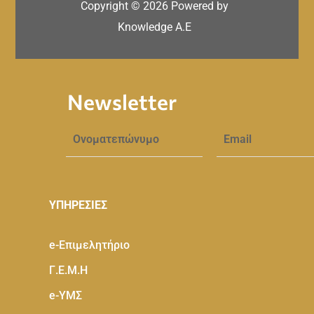
Copyright ©
2026
Powered by
Knowledge A.E
Newsletter
ΥΠΗΡΕΣΙΕΣ
e-Eπιμελητήριο
Γ.Ε.Μ.Η
e-ΥΜΣ