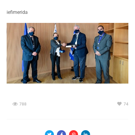
iefimerida
788
74