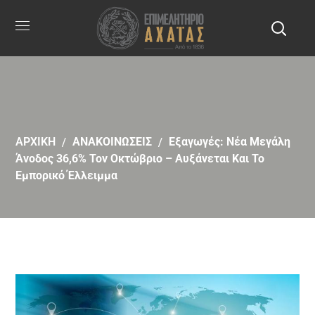
ΑΡΧΙΚΗ
ΑΝΑΚΟΙΝΩΣΕΙΣ
Εξαγωγές: Νέα Μεγάλη
Άνοδος 36,6% Τον Οκτώβριο – Αυξάνεται Και Το
Εμπορικό Έλλειμμα