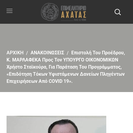
ΑΡΧΙΚΗ
ΑΝΑΚΟΙΝΩΣΕΙΣ
Επιστολή Του Προέδρου,
Κ. ΜΑΡΛΑΦΕΚΑ Προς Τον ΥΠΟΥΡΓΟ ΟΙΚΟΝΟΜΙΚΩΝ
Χρήστο Σταϊκούρα, Για Παράταση Του Προγράμματος,
«Επιδότηση Τόκων Υφιστάμενων Δανείων Πληγέντων
Επιχειρήσεων Από COVID 19».