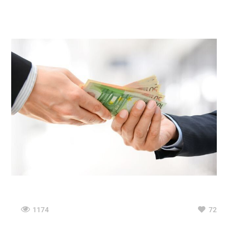
1174
72