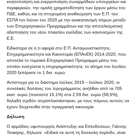
κινητοποίηση και ενεργοποίηση συναρμόδιων υπουργείων και
περιφερειών, την ομαλή χρηματοδότηση των έργων μέσω του
ΠΔΕ, καθώς και τη στοχευμένη αναθεώρηση των Ε.Π. του
ΕΣΠΑ τον Ιούνιο του 2020 με την ανακατανομή πόρων μεταξύ
των Επιχειρησιακών Προγραμμάτων και την αποτελεσματική
αξιοποίηση του νέου πλαισίου ευελιξίας των κανονισμών της
Ε.Ε.
Ειδικότερα σε ό,τι αφορά στο Ε.Π. Ανταγωνιστικότητα,
Επιχειρηματικότητα και Καινοτομία (ΕΠΑνΕΚ) 2014-2020, που
αποτελεί το τομεακό Επιχειρησιακό Πρόγραμμα μέσω του
οποίου ενισχύεται η επιχειρηματικότητα, το αίτημα του Ιουλίου
2020 ξεπέρασε το 1 δισ. ευρώ.
Αντίστοιχα για το διάστημα Ιούλιος 2019 – Ιούλιος 2020, οι
συνολικές δαπάνες του προγράμματος ανήλθαν από τα 705
εκατ. ευρώ (ποσοστό 15,1%) στα 2,59 δισ. ευρώ (58,6%),
δηλαδή σχεδόν τετραπλασιάστηκαν, με τους πόρους αυτούς να
έχουν διοχετευθεί στην πραγματική οικονομία.
Δήλωση
Ο αρμόδιος υφυπουργός Ανάπτυξης και Επενδύσεων, Γιάννης
Τσακίρης, δήλωσε: «Ειδικά σε αυτή τη δύσκολη περίοδο, είναι