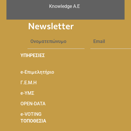
Knowledge A.E
Newsletter
ΥΠΗΡΕΣΙΕΣ
e-Eπιμελητήριο
Γ.Ε.Μ.Η
e-ΥΜΣ
OPEN-DATA
e-VOTING
ΤΟΠΟΘΕΣΙΑ