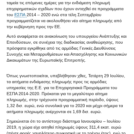
ταμεία τις επόμενες ημέρες για την ενδιάμεση πληρωμή
επιχειρηματικών σχεδίων που έχουν ενταχθεί σε προγράμματα
του
ΕΣΠΑ
2014 – 2020 ενώ στα τέλη Σεπτεμβρίου
προγραμματίζεται να ακολουθήσει νέο αίτημα πληρωμής από
την κυβέρνηση προς την ΕΕ.
Αυτό αναφέρεται σε ανακοίνωση του υπουργείου Ανάπτυξης και
Επενδύσεων, σε συνέχεια της διαδικασίας αναθεώρησης, που
πρόσφατα εγκρίθηκε από τις αρμόδιες Γενικές Διευθύνσεις
Συνοχής και Μεταρρυθμίσεων και Απασχόλησης και Κοινωνικών
Δικαιωμάτων της Ευρωπαϊκής Επιτροπής.
Όπως γνωστοποιείται, υπεβλήθησαν χθες, Τετάρτη 29 Ιουλίου,
τα αιτήματα ενδιάμεσης πληρωμής προς τις αρμόδιες
υπηρεσίες της E.E. για τα Επιχειρησιακά Προγράμματα του
ΕΣΠΑ 2014-2020. Πρόκειται για το μεγαλύτερο αίτημα
πληρωμής, στην τρέχουσα προγραμματική περίοδο, ύψους
1,32 δισ. ευρώ, ενώ συνολικά για το 2020 και μέχρι σήμερα τα
αιτήματα πληρωμής ανέρχονται σε 1,69 δισ. ευρώ.
Σημειώνεται ότι το αντίστοιχο διάστημα Ιανουαρίου – Ιουλίου
2019, η χώρα είχε αιτηθεί πληρωμές ύψους 311,4 εκατ. ευρώ
(πέντε φορές χαμηλότερο συγκριτικά με το τρέχον έτος), ενώ το