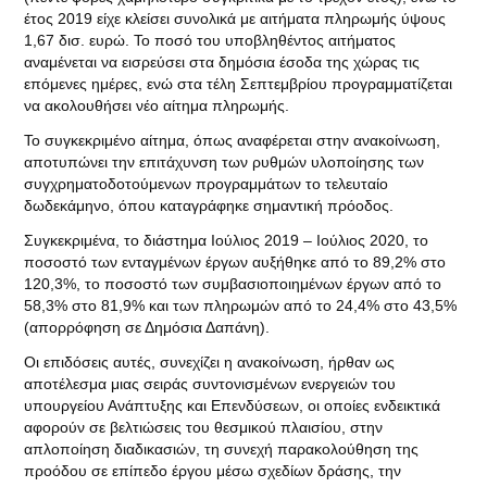
έτος 2019 είχε κλείσει συνολικά με αιτήματα πληρωμής ύψους
1,67 δισ. ευρώ. Το ποσό του υποβληθέντος αιτήματος
αναμένεται να εισρεύσει στα δημόσια έσοδα της χώρας τις
επόμενες ημέρες, ενώ στα τέλη Σεπτεμβρίου προγραμματίζεται
να ακολουθήσει νέο αίτημα πληρωμής.
Το συγκεκριμένο αίτημα, όπως αναφέρεται στην ανακοίνωση,
αποτυπώνει την επιτάχυνση των ρυθμών υλοποίησης των
συγχρηματοδοτούμενων προγραμμάτων το τελευταίο
δωδεκάμηνο, όπου καταγράφηκε σημαντική πρόοδος.
Συγκεκριμένα, το διάστημα Ιούλιος 2019 – Ιούλιος 2020, το
ποσοστό των ενταγμένων έργων αυξήθηκε από το 89,2% στο
120,3%, το ποσοστό των συμβασιοποιημένων έργων από το
58,3% στο 81,9% και των πληρωμών από το 24,4% στο 43,5%
(απορρόφηση σε Δημόσια Δαπάνη).
Οι επιδόσεις αυτές, συνεχίζει η ανακοίνωση, ήρθαν ως
αποτέλεσμα μιας σειράς συντονισμένων ενεργειών του
υπουργείου Ανάπτυξης και Επενδύσεων, οι οποίες ενδεικτικά
αφορούν σε βελτιώσεις του θεσμικού πλαισίου, στην
απλοποίηση διαδικασιών, τη συνεχή παρακολούθηση της
προόδου σε επίπεδο έργου μέσω σχεδίων δράσης, την