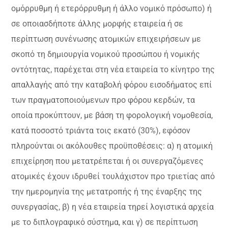
ομόρρυθμη ή ετερόρρυθμη ή άλλο νομικό πρόσωπο) ή
σε οποιασδήποτε άλλης μορφής εταιρεία ή σε
περίπτωση συνένωσης ατομικών επιχειρήσεων με
σκοπό τη δημιουργία νομικού προσώπου ή νομικής
οντότητας, παρέχεται στη νέα εταιρεία το κίνητρο της
απαλλαγής από την καταβολή φόρου εισοδήματος επί
των πραγματοποιούμενων προ φόρου κερδών, τα
οποία προκύπτουν, με βάση τη φορολογική νομοθεσία,
κατά ποσοστό τριάντα τοις εκατό (30%), εφόσον
πληρούνται οι ακόλουθες προϋποθέσεις: α) η ατομική
επιχείρηση που μετατρέπεται ή οι συνεργαζόμενες
ατομικές έχουν ιδρυθεί τουλάχιστον προ τριετίας από
την ημερομηνία της μετατροπής ή της έναρξης της
συνεργασίας, β) η νέα εταιρεία τηρεί λογιστικά αρχεία
με το διπλογραφικό σύστημα, και γ) σε περίπτωση