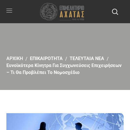
ΑΡΧΙΚΗ
ΕΠΙΚΑΙΡΟΤΗΤΑ
ΤΕΛΕΥΤΑΙΑ ΝΕΑ
Ευνοϊκότερα Κίνητρα Για Συγχωνεύσεις Επιχειρήσεων
– Τι Θα Προβλέπει Το Νομοσχέδιο