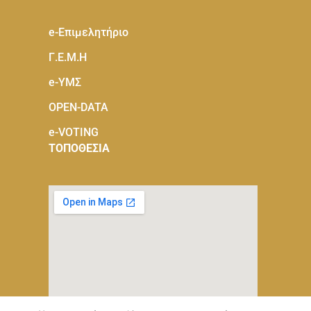
e-Eπιμελητήριο
Γ.Ε.Μ.Η
e-ΥΜΣ
OPEN-DATA
e-VOTING
ΤΟΠΟΘΕΣΙΑ