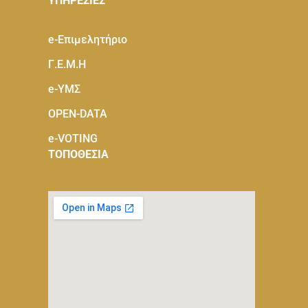
ΥΠΗΡΕΣΙΕΣ
e-Eπιμελητήριο
Γ.Ε.Μ.Η
e-ΥΜΣ
OPEN-DATA
e-VOTING
ΤΟΠΟΘΕΣΙΑ