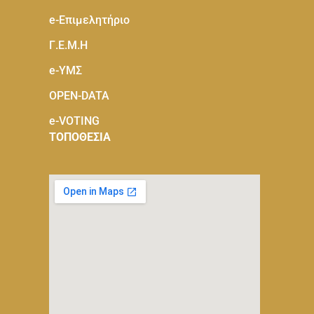
e-Eπιμελητήριο
Γ.Ε.Μ.Η
e-ΥΜΣ
OPEN-DATA
e-VOTING
ΤΟΠΟΘΕΣΙΑ