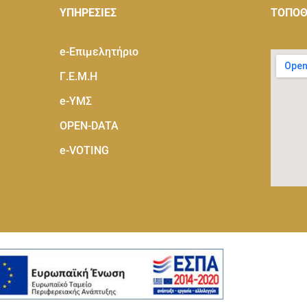
ΥΠΗΡΕΣΙΕΣ
ΤΟΠΟΘ
e-Eπιμελητήριο
Γ.Ε.Μ.Η
e-ΥΜΣ
OPEN-DATA
e-VOTING