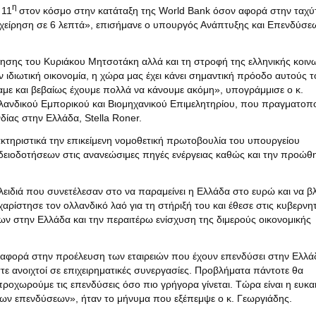
η
 11
στον κόσμο στην κατάταξη της World Bank όσον αφορά στην ταχύ
πιχείρηση σε 6 λεπτά», επισήμανε ο υπουργός Ανάπτυξης και Επενδύσε
ρνησης του Κυριάκου Μητσοτάκη αλλά και τη στροφή της ελληνικής κοιν
ν ιδιωτική οικονομία, η χώρα μας έχει κάνει σημαντική πρόοδο αυτούς 
ναμε και βεβαίως έχουμε πολλά να κάνουμε ακόμη», υπογράμμισε ο κ.
λανδικού Εμπορικού και Βιομηχανικού Επιμελητηρίου, που πραγματοπ
δίας στην Ελλάδα, Stella Roner.
τηριστικά την επικείμενη νομοθετική πρωτοβουλία του υπουργείου
 αδειοδοτήσεων στις ανανεώσιμες πηγές ενέργειας καθώς και την προώ
λειδιά που συνετέλεσαν στο να παραμείνει η Ελλάδα στο ευρώ και να β
ρίστησε τον ολλανδικό λαό για τη στήριξή του και έθεσε στις κυβερνητ
ν στην Ελλάδα και την περαιτέρω ενίσχυση της διμερούς οικονομικής
ν αφορά στην προέλευση των εταιρειών που έχουν επενδύσει στην Ελλά
ε ανοιχτοί σε επιχειρηματικές συνεργασίες. Προβλήματα πάντοτε θα
ροχωρούμε τις επενδύσεις όσο πιο γρήγορα γίνεται. Τώρα είναι η ευκα
ων επενδύσεων», ήταν το μήνυμα που εξέπεμψε ο κ. Γεωργιάδης.