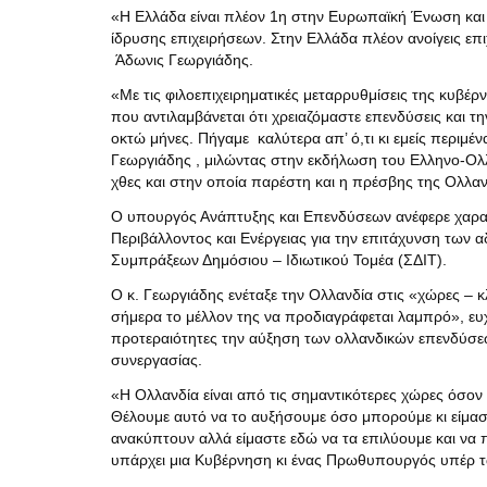
«Η Ελλάδα είναι πλέον 1η στην Ευρωπαϊκή Ένωση και
ίδρυσης επιχειρήσεων. Στην Ελλάδα πλέον ανοίγεις ε
Άδωνις Γεωργιάδης.
«Με τις φιλοεπιχειρηματικές μεταρρυθμίσεις της κυβέ
που αντιλαμβάνεται ότι χρειαζόμαστε επενδύσεις και τη
οκτώ μήνες. Πήγαμε καλύτερα απ’ ό,τι κι εμείς περιμέ
Γεωργιάδης , μιλώντας στην εκδήλωση του Ελληνο-Ολ
χθες και στην οποία παρέστη και η πρέσβης της Ολλαν
Ο υπουργός Ανάπτυξης και Επενδύσεων ανέφερε χαρακ
Περιβάλλοντος και Ενέργειας για την επιτάχυνση των
Συμπράξεων Δημόσιου – Ιδιωτικού Τομέα (ΣΔΙΤ).
Ο κ. Γεωργιάδης ενέταξε την Ολλανδία στις «χώρες – κ
σήμερα το μέλλον της να προδιαγράφεται λαμπρό», ευχα
προτεραιότητες την αύξηση των ολλανδικών επενδύσεω
συνεργασίας.
«Η Ολλανδία είναι από τις σημαντικότερες χώρες όσο
Θέλουμε αυτό να το αυξήσουμε όσο μπορούμε κι είμαστ
ανακύπτουν αλλά είμαστε εδώ να τα επιλύουμε και να π
υπάρχει μια Κυβέρνηση κι ένας Πρωθυπουργός υπέρ τ