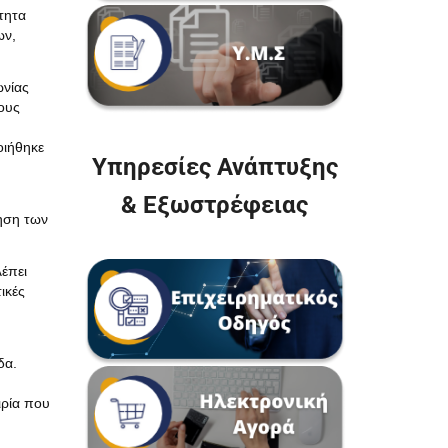
τητα
ων,
ωνίας
τους
οιήθηκε
Υπηρεσίες Ανάπτυξης
& Εξωστρέφειας
θηση των
λέπει
ικές
δα.
ιρία που