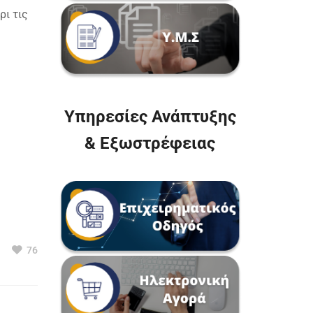
ρι τις
Υπηρεσίες Ανάπτυξης
& Εξωστρέφειας
76