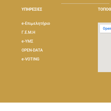
ΥΠΗΡΕΣΙΕΣ
ΤΟΠΟΘ
e-Eπιμελητήριο
Γ.Ε.Μ.Η
e-ΥΜΣ
OPEN-DATA
e-VOTING