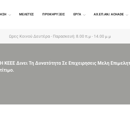
ΗΣΗ
ΜΕΛΕΤΕΣ
ΠΡΟΚΗΡΥΞΕΙΣ
EΡΓΑ
ΑΧ.ΕΠ.ΑΝ/ ACHADE
Ωρες Κοινού Δευτέρα - Παρασκευή: 8.00 π.μ - 14.00 μ.μ
Η ΚΕΕΕ Δινει Τη Δυνατότητα Σε Επιχειρησεις Μελη Επιμελ
ίτιμο.