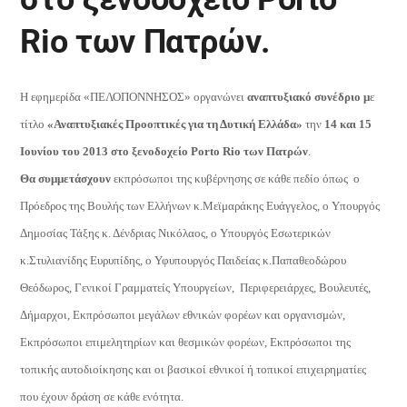
Rio των Πατρών.
Η εφημερίδα «ΠΕΛΟΠΟΝΝΗΣΟΣ» οργανώνει
αναπτυξιακό συνέδριο μ
ε
τίτλο
«Αναπτυξιακές Προοπτικές για τη Δυτική Ελλάδα»
την
14 και 15
Ιουνίου του 2013 στο ξενοδοχείο Porto Rio των Πατρών
.
Θα συμμετάσχουν
εκπρόσωποι της κυβέρνησης σε κάθε πεδίο όπως
ο
Πρόεδρος της Βουλής των Ελλήνων κ.Μεϊμαράκης Ευάγγελος, ο Υπουργός
Δημοσίας Τάξης κ. Δένδριας Νικόλαος, ο Υπουργός Εσωτερικών
κ.Στυλιανίδης Ευρυπίδης, ο Υφυπουργός Παιδείας κ.Παπαθεοδώρου
Θεόδωρος, Γενικοί Γραμματείς Υπουργείων,
Περιφερειάρχες, Βουλευτές,
Δήμαρχοι, Εκπρόσωποι μεγάλων εθνικών φορέων και οργανισμών,
Εκπρόσωποι επιμελητηρίων και θεσμικών φορέων, Εκπρόσωποι της
τοπικής αυτοδιοίκησης και οι βασικοί εθνικοί ή τοπικοί επιχειρηματίες
που έχουν δράση σε κάθε ενότητα.