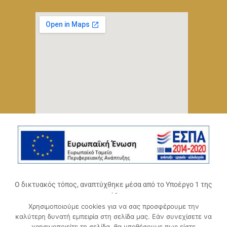
Ο δικτυακός τόπος, αναπτύχθηκε μέσα από το Υποέργο 1 της
πράξης
Χρησιμοποιούμε cookies για να σας προσφέρουμε την
«Ψηφιακό Οικοσύστημα Επιχειρηματικότητας του
καλύτερη δυνατή εμπειρία στη σελίδα μας. Εάν συνεχίσετε να
Επιμελητηρίου Αχαΐας» (ΟΠΣ 5045300)
,
χρησιμοποιείτε τη σελίδα, θα υποθέσουμε πως είστε