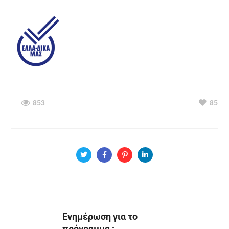
853
85
Eνημέρωση για το
πρόγραμμα :