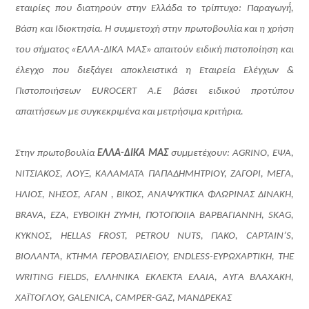
εταιρίες που διατηρούν στην Ελλάδα το τρίπτυχο: Παραγωγή́,
Βάση και Ιδιοκτησία. Η συμμετοχή στην πρωτοβουλία και η χρήση
του σήματος «ΕΛΛΑ-∆ΙΚΑ ΜΑΣ» απαιτούν ειδική πιστοποίηση και
έλεγχο που διεξάγει αποκλειστικά η Εταιρεία Ελέγχων &
Πιστοποιήσεων EUROCERT A.Ε βάσει ειδικού προτύπου
απαιτήσεων με συγκεκριμένα και μετρήσιμα κριτήρια.
Στην πρωτοβουλία
ΕΛΛΑ-ΔΙΚΑ ΜΑΣ
συμμετέχουν: AGRINO, ΕΨΑ,
ΝΙΤΣΙΑΚΟΣ, ΛΟΥΞ, ΚΑΛΑΜΑΤΑ ΠΑΠΑΔΗΜΗΤΡΙΟΥ, ΖΑΓΟΡΙ, ΜΕΓΑ,
ΗΛΙΟΣ, ΝΗΣΟΣ, ΑΓΑΝ , ΒΙΚΟΣ, ΑΝΑΨΥΚΤΙΚΑ ΦΛΩΡΙΝΑΣ ΔΙΝΑΚΗ,
BRAVA, ΕΖΑ, EYBOIKH ZYMH, ΠΟΤΟΠΟΙΙΑ ΒΑΡΒΑΓΙΑΝΝΗ, SKAG,
ΚΥΚΝΟΣ, HELLAS FROST, PETROU NUTS, ΠΑΚΟ, CAPTAIN’S,
ΒΙΟΛΑΝΤΑ, ΚΤΗΜΑ ΓΕΡΟΒΑΣΙΛΕΙΟΥ,
ENDLESS
-ΕΥΡΩΧΑΡΤΙΚΗ, THE
WRITING FIELDS, ΕΛΛΗΝΙΚΑ ΕΚΛΕΚΤΑ ΕΛΑΙΑ, AΥΓΑ ΒΛΑΧΑΚΗ,
ΧΑΪΤΟΓΛΟΥ, GALENICA, CAMPER-GAZ, ΜΑΝΔΡΕΚΑΣ