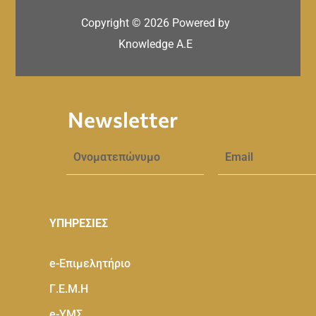
Copyright ©
2026
Powered by
Knowledge A.E
Newsletter
ΥΠΗΡΕΣΙΕΣ
e-Eπιμελητήριο
Γ.Ε.Μ.Η
e-ΥΜΣ