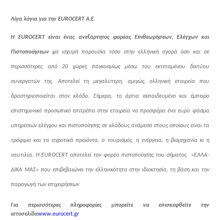
Λίγα λόγια για την
EUROCERT
Α.Ε.
Η EUROCERT είναι ένας ανεξάρτητος φορέας Επιθεωρήσεων, Ελέγχων και
Πιστοποιήσεων μ
ε ισχυρή παρουσία τόσο στην ελληνική αγορά όσο και σε
περισσότερες από 20 χώρες παγκοσμίως μέσω του εκτεταμένου δικτύου
συνεργατών της. Αποτελεί τη μεγαλύτερη, αμιγώς, ελληνική εταιρεία που
δραστηριοποιείται στον κλάδο. Σήμερα, το άρτια εκπαιδευμένο και έμπειρο
επιστημονικό προσωπικό επιτρέπει στην εταιρεία να προσφέρει ένα ευρύ φάσμα
υπηρεσιών ελέγχου και πιστοποίησης σε κλάδους ανάμεσα στους οποίους είναι τα
τρόφιμα και τα αγροτικά προϊόντα, ο τουρισμός, η ενέργεια, η βιομηχανία κι η
ναυτιλία. Η EUROCERT αποτελεί τον φορέα πιστοποίησης του σήματος
«ΕΛΛΑ-
ΔΙΚΑ ΜΑΣ» που επιβεβαιώνει την ελληνικότητα στην ιδιοκτησία, τη βάση και την
παραγωγή των επιχειρήσεων
Για περισσότερες πληροφορίες μπορείτε να επισκεφθείτε την
ιστοσελίδα
www
.
eurocert
.
gr