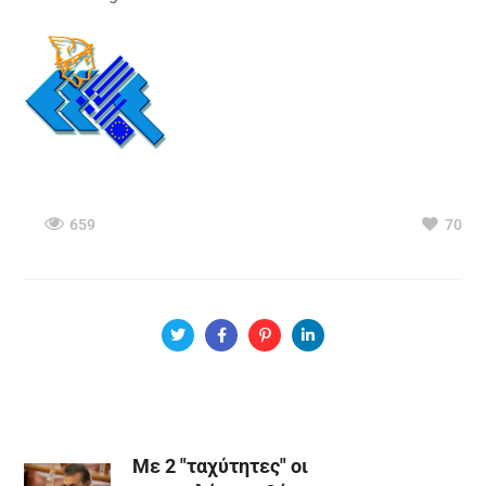
659
70
Mε 2 "ταχύτητες" οι