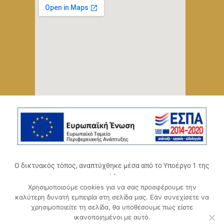
Ο δικτυακός τόπος, αναπτύχθηκε μέσα από το Υποέργο 1 της
πράξης
Χρησιμοποιούμε cookies για να σας προσφέρουμε την
«Ψηφιακό Οικοσύστημα Επιχειρηματικότητας του
καλύτερη δυνατή εμπειρία στη σελίδα μας. Εάν συνεχίσετε να
Επιμελητηρίου Αχαΐας» (ΟΠΣ 5045300)
,
χρησιμοποιείτε τη σελίδα, θα υποθέσουμε πως είστε
Επιχειρησιακό Πρόγραμμα «Δυτική Ελλάδα 2014-2020».
ικανοποιημένοι με αυτό.
Συγχρηματοδοτείται από την Ευρωπαϊκή Ένωση (Ευρωπαϊκό