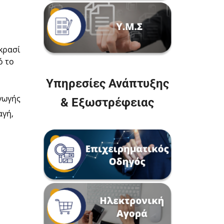
κρασί
ό το
Υπηρεσίες Ανάπτυξης
γωγής
& Εξωστρέφειας
αγή,