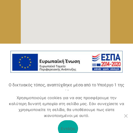
Ο δικτυακός τόπος, αναπτύχθηκε μέσα από το Υποέργο 1 της
πράξης
Χρησιμοποιούμε cookies για να σας προσφέρουμε την
«Ψηφιακό Οικοσύστημα Επιχειρηματικότητας του
καλύτερη δυνατή εμπειρία στη σελίδα μας. Εάν συνεχίσετε να
Επιμελητηρίου Αχαΐας» (ΟΠΣ 5045300)
,
χρησιμοποιείτε τη σελίδα, θα υποθέσουμε πως είστε
Επιχειρησιακό Πρόγραμμα «Δυτική Ελλάδα 2014-2020».
ικανοποιημένοι με αυτό.
Συγχρηματοδοτείται από την Ευρωπαϊκή Ένωση (Ευρωπαϊκό
Ταμείο Περιφερειακής Ανάπτυξης ΕΤΠΑ) και από εθνικούς
Εντάξει
πόρους μέσω του ΠΔΕ.