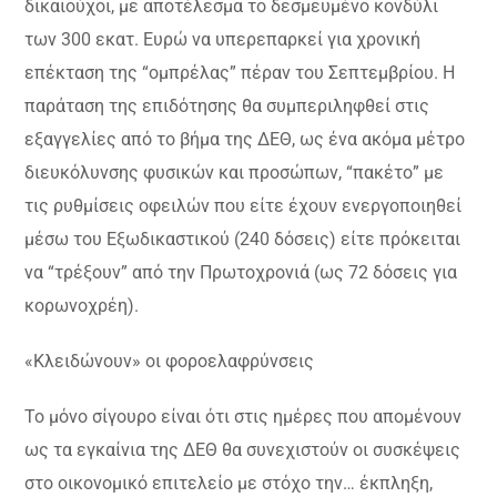
δικαιούχοι, με αποτέλεσμα το δεσμευμένο κονδύλι
των 300 εκατ. Ευρώ να υπερεπαρκεί για χρονική
επέκταση της “ομπρέλας” πέραν του Σεπτεμβρίου. Η
παράταση της επιδότησης θα συμπεριληφθεί στις
εξαγγελίες από το βήμα της ΔΕΘ, ως ένα ακόμα μέτρο
διευκόλυνσης φυσικών και προσώπων, “πακέτο” με
τις ρυθμίσεις οφειλών που είτε έχουν ενεργοποιηθεί
μέσω του Εξωδικαστικού (240 δόσεις) είτε πρόκειται
να “τρέξουν” από την Πρωτοχρονιά (ως 72 δόσεις για
κορωνοχρέη).
«Κλειδώνουν» οι φοροελαφρύνσεις
Το μόνο σίγουρο είναι ότι στις ημέρες που απομένουν
ως τα εγκαίνια της ΔΕΘ θα συνεχιστούν οι συσκέψεις
στο οικονομικό επιτελείο με στόχο την… έκπληξη,