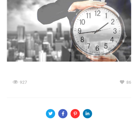
927
86