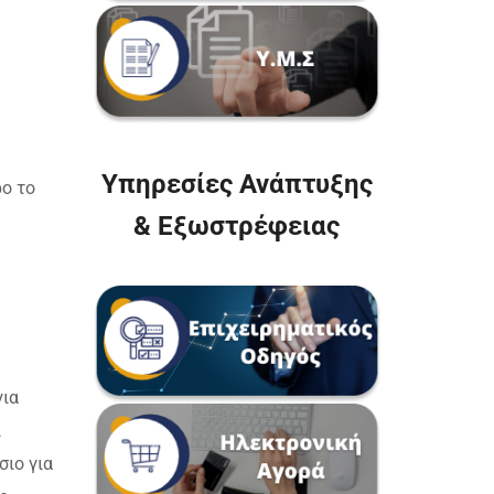
Υπηρεσίες Ανάπτυξης
ρο το
& Εξωστρέφειας
για
ι
σιο για