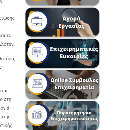
ς
ίπτωσης
αι το
λλόταν.
Ωστόσο,
ν
εται
ίο στη
Covid»
υτής,
οτικής