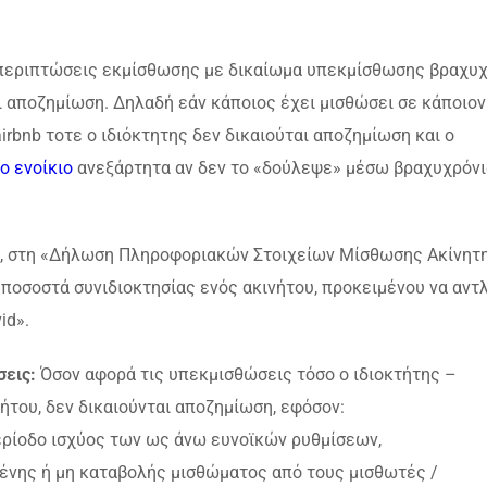
περιπτώσεις εκμίσθωσης με δικαίωμα υπεκμίσθωσης βραχυχ
αποζημίωση. Δηλαδή εάν κάποιος έχει μισθώσει σε κάποιον
airbnb τοτε ο ιδιόκτητης δεν δικαιούται αποζημίωση και ο
ο ενοίκιο
ανεξάρτητα αν δεν το «δούλεψε» μέσω βραχυχρόν
α, στη «Δήλωση Πληροφοριακών Στοιχείων Μίσθωσης Ακίνητ
 ποσοστά συνιδιοκτησίας ενός ακινήτου, προκειμένου να αντ
id».
σεις:
Όσον αφορά τις υπεκμισθώσεις τόσο ο ιδιοκτήτης –
ήτου, δεν δικαιούνται αποζημίωση, εφόσον:
περίοδο ισχύος των ως άνω ευνοϊκών ρυθμίσεων,
ωμένης ή μη καταβολής μισθώματος από τους μισθωτές /