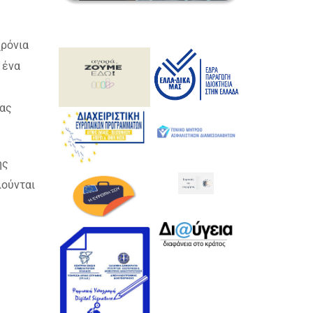
ρόνια
 ένα
ιας
ης
λούνται