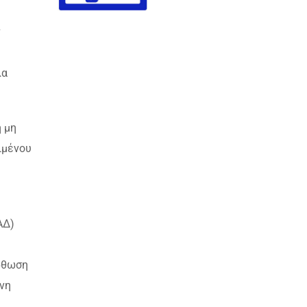
ν
λα
 μη
ιμένου
ΑΔ)
όρθωση
νη