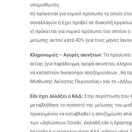
υπομισθωτές.
iii) πρόκειται για νομικό πρόσωπο το οποίο εί
συναλλαγών ή έχει προβεί σε διακοπή εργασιώ
v) πρόκειται για νομικό πρόσωπο του οποίου 
μείωσης αυτού κατά 40% (για τους μήνες Ιανου
Κληρονομιές – Αγορές ακινήτων:
Τα πρόσωπα π
αιτίας (για παράδειγμα, αγορά ακινήτου, κληρ
να καταστούν δικαιούχοι αποζημιώσεων , θα 
Μίσθωσης Ακίνητης Περιουσίας» και τη «Δήλω
Εάν έχει αλλάξει ο ΚΑΔ:
Στην περίπτωση που 
μεταβλήθηκε το ποσοστό της μείωσης του μισθ
προκειμένου να καταβληθεί η αποζημίωση απαι
των «Δηλώσεων Covid». Δηλαδή εάν η δραστηρ
περίοδο ή ο συγκεκριμένος ΚΑΔ, κάποιο μήνα, 