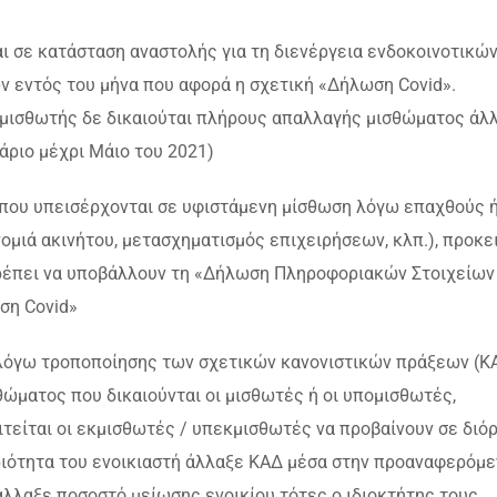
ναι σε κατάσταση αναστολής για τη διενέργεια ενδοκοινοτικώ
ν εντός του μήνα που αφορά η σχετική «Δήλωση Covid».
ο μισθωτής δε δικαιούται πλήρους απαλλαγής μισθώματος άλ
άριο μέχρι Μάιο του 2021)
ου υπεισέρχονται σε υφιστάμενη μίσθωση λόγω επαχθούς ή
ονομιά ακινήτου, μετασχηματισμός επιχειρήσεων, κλπ.), προκε
πρέπει να υποβάλλουν τη «Δήλωση Πληροφοριακών Στοιχείων
ση Covid»
λόγω τροποποίησης των σχετικών κανονιστικών πράξεων (Κ
ώματος που δικαιούνται οι μισθωτές ή οι υπομισθωτές,
τείται οι εκμισθωτές / υπεκμισθωτές να προβαίνουν σε δι
ιότητα του ενοικιαστή άλλαξε ΚΑΔ μέσα στην προαναφερόμε
άλλαξε ποσοστό μείωσης ενοικίου τότες ο ιδιοκτήτης τους