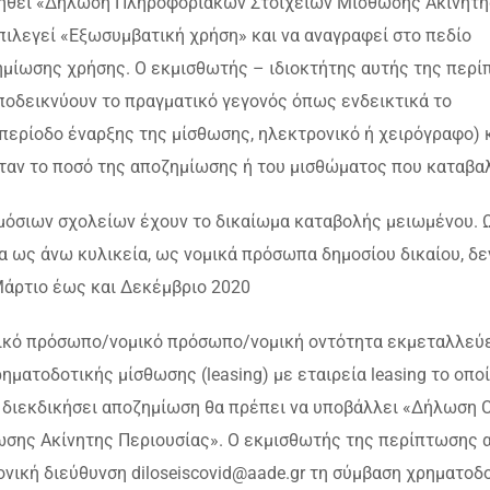
βληθεί «Δήλωση Πληροφοριακών Στοιχείων Μίσθωσης Ακίνητη
πιλεγεί «Εξωσυμβατική χρήση» και να αναγραφεί στο πεδίο
ζημίωσης χρήσης. Ο εκμισθωτής – ιδιοκτήτης αυτής της περ
αποδεικνύουν το πραγματικό γεγονός όπως ενδεικτικά το
περίοδο έναρξης της μίσθωσης, ηλεκτρονικό ή χειρόγραφο) κ
αν το ποσό της αποζημίωσης ή του μισθώματος που καταβα
μόσιων σχολείων έχουν το δικαίωμα καταβολής μειωμένου. 
α ως άνω κυλικεία, ως νομικά πρόσωπα δημοσίου δικαίου, δε
 Μάρτιο έως και Δεκέμβριο 2020
ικό πρόσωπο/νομικό πρόσωπο/νομική οντότητα εκμεταλλεύ
ηματοδοτικής μίσθωσης (leasing) με εταιρεία leasing το οπο
α διεκδικήσει αποζημίωση θα πρέπει να υποβάλλει «Δήλωση 
σης Ακίνητης Περιουσίας». Ο εκμισθωτής της περίπτωσης α
ονική διεύθυνση diloseiscovid@aade.gr τη σύμβαση χρηματοδ