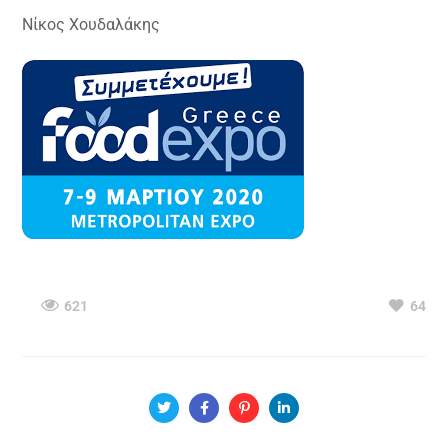
Nίκος Χουδαλάκης
621
64