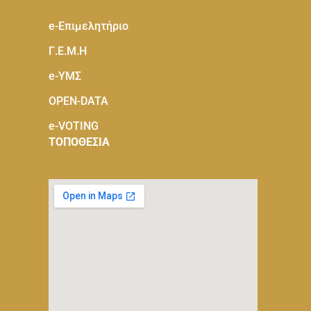
e-Eπιμελητήριο
Γ.Ε.Μ.Η
e-ΥΜΣ
OPEN-DATA
e-VOTING
ΤΟΠΟΘΕΣΙΑ