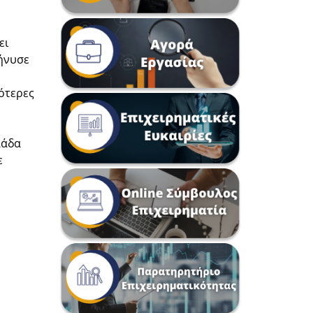
ει
μήνυσε
ότερες
λάδα
ε