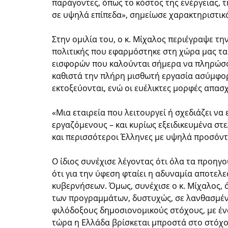
παράγοντες, όπως το κόστος της ενέργειας, 
σε υψηλά επίπεδα», σημείωσε χαρακτηριστικ
Στην ομιλία του, ο κ. Μίχαλος περιέγραψε τ
πολιτικής που εφαρμόστηκε στη χώρα μας τα
εισφορών που καλούνται σήμερα να πληρώσου
καθιστά την πλήρη μισθωτή εργασία ασύμφορ
εκτοξεύονται, ενώ οι ευέλικτες μορφές απα
«Μια εταιρεία που λειτουργεί ή σχεδιάζει να
εργαζόμενους – και κυρίως εξειδικευμένα στ
και περισσότεροι Έλληνες με υψηλά προσόντ
Ο ίδιος συνέχισε λέγοντας ότι όλα τα προηγο
ότι για την ύφεση φταίει η αδυναμία αποτε
κυβερνήσεων. Όμως, συνέχισε ο κ. Μίχαλος, 
των προγραμμάτων, δυστυχώς, σε λανθασμέν
φιλόδοξους δημοσιονομικούς στόχους, με ένα
τώρα η Ελλάδα βρίσκεται μπροστά στο στόχο