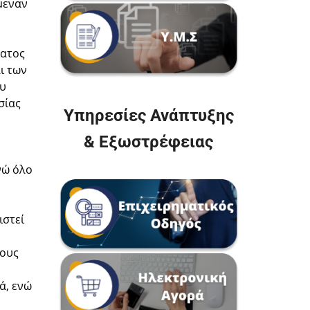
μεναν
ματος
ι των
ου
σίας
Υπηρεσίες Ανάπτυξης
& Εξωστρέφειας
νώ όλο
ιστεί
ρους
ά, ενώ