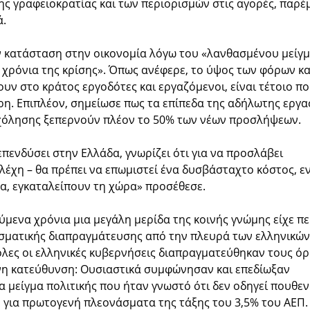
της γραφειοκρατίας και των περιορισμών στις αγορές, παρέ
ά.
ην κατάσταση στην οικονομία λόγω του «λανθασμένου μείγ
 χρόνια της κρίσης». Όπως ανέφερε, το ύψος των φόρων κα
ν στο κράτος εργοδότες και εργαζόμενοι, είναι τέτοιο π
η. Επιπλέον, σημείωσε πως τα επίπεδα της αδήλωτης εργα
σχόλησης ξεπερνούν πλέον το 50% των νέων προσλήψεων.
 επενδύσει στην Ελλάδα, γνωρίζει ότι για να προσλάβει
ελέχη – θα πρέπει να επωμιστεί ένα δυσβάσταχτο κόστος, ε
α, εγκαταλείπουν τη χώρα» προσέθεσε.
ύμενα χρόνια μια μεγάλη μερίδα της κοινής γνώμης είχε πε
λεσματικής διαπραγμάτευσης από την πλευρά των ελληνικών
όλες οι ελληνικές κυβερνήσεις διαπραγματεύθηκαν τους ό
η κατεύθυνση: Ουσιαστικά συμφώνησαν και επεδίωξαν
 μείγμα πολιτικής που ήταν γνωστό ότι δεν οδηγεί πουθεν
 για πρωτογενή πλεονάσματα της τάξης του 3,5% του ΑΕΠ.