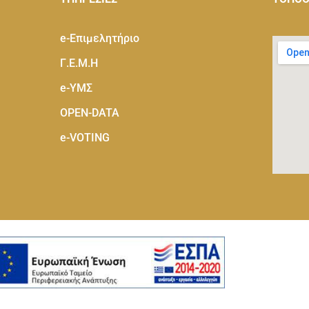
e-Eπιμελητήριο
Γ.Ε.Μ.Η
e-ΥΜΣ
OPEN-DATA
e-VOTING