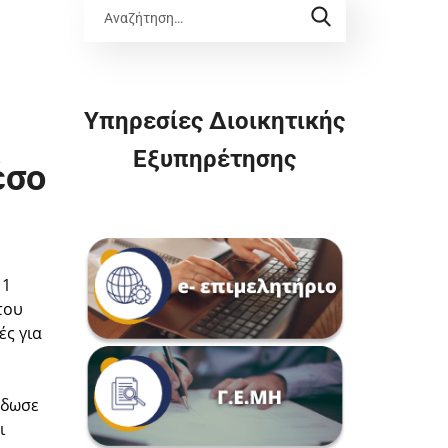
Υπηρεσίες Διοικητικής
Εξυπηρέτησης
έσο
 1
του
ές για
έδωσε
ι