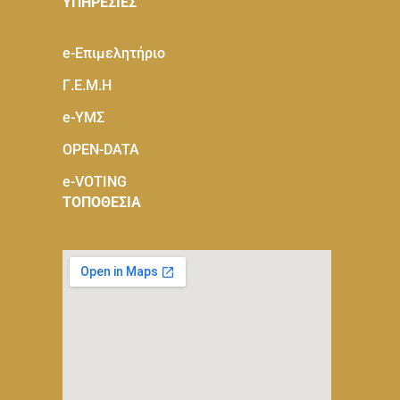
ΥΠΗΡΕΣΙΕΣ
e-Eπιμελητήριο
Γ.Ε.Μ.Η
e-ΥΜΣ
OPEN-DATA
e-VOTING
ΤΟΠΟΘΕΣΙΑ