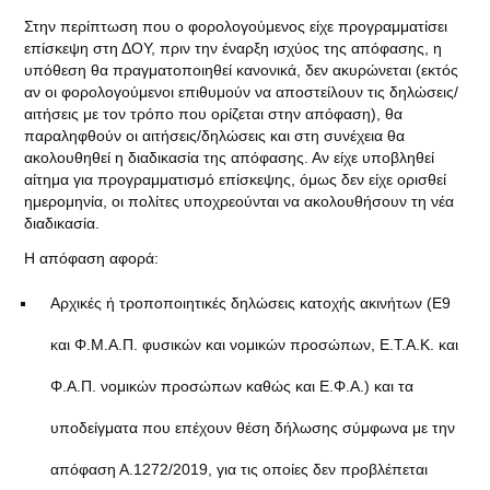
Στην περίπτωση που ο φορολογούμενος είχε προγραμματίσει
επίσκεψη στη ΔΟΥ, πριν την έναρξη ισχύος της απόφασης, η
υπόθεση θα πραγματοποιηθεί κανονικά, δεν ακυρώνεται (εκτός
αν οι φορολογούμενοι επιθυμούν να αποστείλουν τις δηλώσεις/
αιτήσεις με τον τρόπο που ορίζεται στην απόφαση), θα
παραληφθούν οι αιτήσεις/δηλώσεις και στη συνέχεια θα
ακολουθηθεί η διαδικασία της απόφασης. Αν είχε υποβληθεί
αίτημα για προγραμματισμό επίσκεψης, όμως δεν είχε ορισθεί
ημερομηνία, οι πολίτες υποχρεούνται να ακολουθήσουν τη νέα
διαδικασία.
Η απόφαση αφορά:
Αρχικές ή τροποποιητικές δηλώσεις κατοχής ακινήτων (Ε9
και Φ.Μ.Α.Π. φυσικών και νομικών προσώπων, Ε.Τ.Α.Κ. και
Φ.Α.Π. νομικών προσώπων καθώς και Ε.Φ.Α.) και τα
υποδείγματα που επέχουν θέση δήλωσης σύμφωνα με την
απόφαση Α.1272/2019, για τις οποίες δεν προβλέπεται