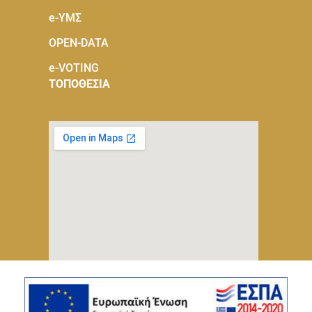
e-ΥΜΣ
OPEN-DATA
e-VOTING
ΤΟΠΟΘΕΣΙΑ