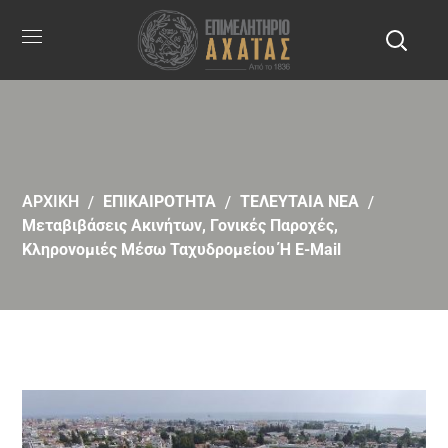
ΑΡΧΙΚΗ
ΕΠΙΚΑΙΡΟΤΗΤΑ
ΤΕΛΕΥΤΑΙΑ ΝΕΑ
Μεταβιβάσεις Ακινήτων, Γονικές Παροχές,
Κληρονoμιές Μέσω Ταχυδρομείου Ή E-Mail