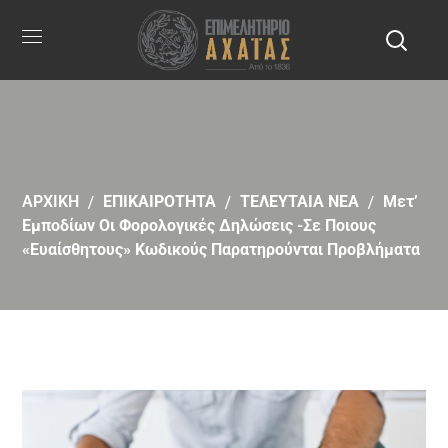
ΑΡΧΙΚΗ
ΕΠΙΚΑΙΡΟΤΗΤΑ
ΤΕΛΕΥΤΑΙΑ ΝΕΑ
Μετ’
Εμποδίων Οι Φορολογικές Δηλώσεις -Σε Ποιους
«ευαίσθητους» Κωδικούς Παρατηρούνται Προβλήματα