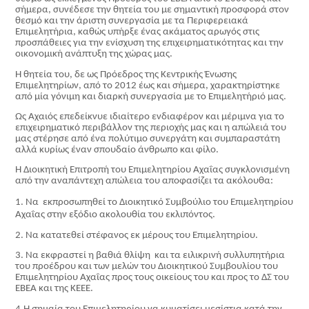
σήμερα, συνέδεσε την θητεία του με σημαντική προσφορά στον
θεσμό και την άριστη συνεργασία με τα Περιφερειακά
Επιμελητήρια, καθώς υπήρξε ένας ακάματος αρωγός στις
προσπάθειες για την ενίσχυση της επιχειρηματικότητας και την
οικονομική ανάπτυξη της χώρας μας.
Η θητεία του, δε ως Πρόεδρος της Κεντρικής Ένωσης
Επιμελητηρίων, από το 2012 έως και σήμερα, χαρακτηρίστηκε
από μία γόνιμη και διαρκή συνεργασία με το Επιμελητήριό μας.
Ως Αχαιός επεδείκνυε ιδιαίτερο ενδιαφέρον και μέριμνα για το
επιχειρηματικό περιβάλλον της περιοχής μας και η απώλειά του
μας στέρησε από ένα πολύτιμο συνεργάτη και συμπαραστάτη
αλλά κυρίως έναν σπουδαίο άνθρωπο και φίλο.
Η Διοικητική Επιτροπή του Επιμελητηρίου Αχαΐας συγκλονισμένη
από την αναπάντεχη απώλεια του αποφασίζει τα ακόλουθα:
1. Να εκπροσωπηθεί το Διοικητικό Συμβούλιο του Επιμελητηρίου
Αχαΐας στην εξόδιο ακολουθία του εκλιπόντος.
2. Να κατατεθεί στέφανος εκ μέρους του Επιμελητηρίου.
3. Να εκφραστεί η βαθιά θλίψη και τα ειλικρινή συλλυπητήρια
του προέδρου και των μελών του Διοικητικού Συμβουλίου του
Επιμελητηρίου Αχαΐας προς τους οικείους του και προς το ΔΣ του
ΕΒΕΑ και της ΚΕΕΕ.