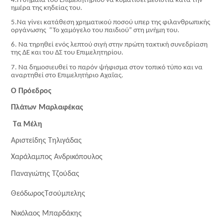
4.Η σημαία του Επιμελητηρίου να κυματίσει μεσίστια κατά την
ημέρα της κηδείας του.
5.Να γίνει κατάθεση χρηματικού ποσού υπερ της φιλανθρωπικής
οργάνωσης “Το χαμόγελο του παιδιού” στη μνήμη του.
6. Να τηρηθεί ενός λεπτού σιγή στην πρώτη τακτική συνεδρίαση
της ΔΕ και του ΔΣ του Επιμελητηρίου.
7. Να δημοσιευθεί το παρόν ψήφισμα στον τοπικό τύπο και να
αναρτηθεί στο Επιμελητήριο Αχαΐας.
Ο Πρόεδρος
Πλάτων Μαρλαφέκας
Τα Μέλη
Αριστείδης Τηλιγάδας
Χαράλαμπος Ανδρικόπουλος
Παναγιώτης Τζούδας
ΘεόδωροςΤσούμπελης
Νικόλαος Μπαρδάκης