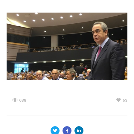
638
63