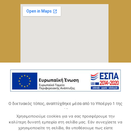
Ο δικτυακός τόπος, αναπτύχθηκε μέσα από το Υποέργο 1 της
πράξης
Χρησιμοποιούμε cookies για να σας προσφέρουμε την
«Ψηφιακό Οικοσύστημα Επιχειρηματικότητας του
καλύτερη δυνατή εμπειρία στη σελίδα μας. Εάν συνεχίσετε να
Επιμελητηρίου Αχαΐας» (ΟΠΣ 5045300)
,
χρησιμοποιείτε τη σελίδα, θα υποθέσουμε πως είστε
Επιχειρησιακό Πρόγραμμα «Δυτική Ελλάδα 2014-2020».