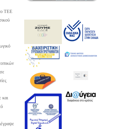
 το ΤΕΕ
σικού
γωγικό
τοπικών
 σε
τίες
ε και
τό
ριέγραψε