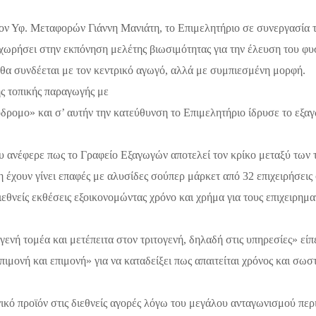
 τον Υφ. Μεταφορών Γιάννη Μανιάτη, το Επιμελητήριο σε συνεργασία
χωρήσει στην εκπόνηση μελέτης βιωσιμότητας για την έλευση του
φυ
 θα συνδέεται με τον κεντρικό αγωγό, αλλά με συμπιεσμένη μορφή.
ς τοπικής παραγωγής με
νόδρομο» και σ’ αυτήν την κατεύθυνση το Επιμελητήριο
ίδρυσε το εξα
 ανέφερε πως το Γραφείο Εξαγωγών αποτελεί τον κρίκο μεταξύ των 
η έχουν γίνει επαφές με αλυσίδες σούπερ μάρκετ από 32 επιχειρήσεις
εθνείς εκθέσεις εξοικονομώντας χρόνο και χρήμα για τους επιχειρημα
νή τομέα και μετέπειτα στον τριτογενή, δηλαδή στις υπηρεσίες» είπ
ιμονή και επιμονή» για να καταδείξει πως απαιτείται χρόνος και σωσ
ηνικό προϊόν στις διεθνείς αγορές λόγω του μεγάλου ανταγωνισμού πε