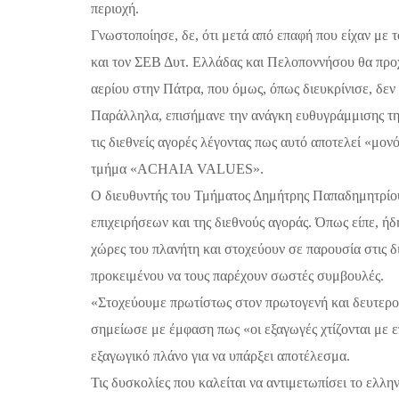
περιοχή.
Γνωστοποίησε, δε, ότι μετά από επαφή που είχαν με
και τον ΣΕΒ Δυτ. Ελλάδας και Πελοποννήσου θα προ
αερίου στην Πάτρα, που όμως, όπως διευκρίνισε, δεν
Παράλληλα, επισήμανε την
ανάγκη ευθυγράμμισης τη
τις διεθνείς αγορές λέγοντας πως αυτό αποτελεί «μο
τμήμα «
ACHAIA
VALUES
».
Ο διευθυντής του Τμήματος Δημήτρης Παπαδημητρίου
επιχειρήσεων και της διεθνούς αγοράς. Όπως είπε, ήδ
χώρες του πλανήτη και στοχεύουν σε παρουσία στις δι
προκειμένου να τους παρέχουν σωστές συμβουλές.
«Στοχεύουμε πρωτίστως στον πρωτογενή και δευτερογε
σημείωσε με έμφαση πως «οι εξαγωγές χτίζονται με επ
εξαγωγικό πλάνο για να υπάρξει αποτέλεσμα.
Τις δυσκολίες που καλείται να αντιμετωπίσει το ελλ