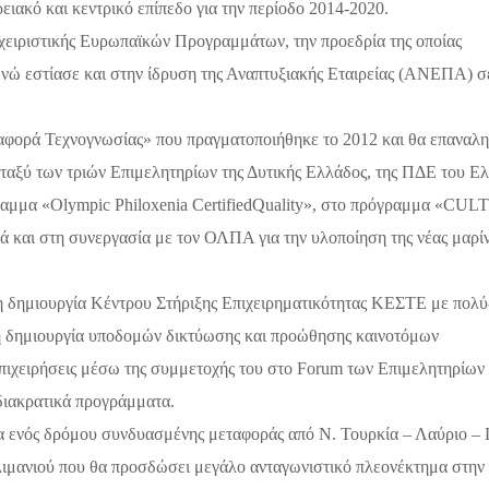
ειακό και κεντρικό επίπεδο για την περίοδο 2014-2020.
χειριστικής Ευρωπαϊκών Προγραμμάτων, την προεδρία της οποίας
ενώ εστίασε και στην
ίδρυση της Αναπτυξιακής Εταιρείας (ΑΝΕΠΑ) σ
φορά Τεχνογνωσίας» που πραγματοποιήθηκε το 2012 και θα επαναλη
αξύ των τριών Επιμελητηρίων της Δυτικής Ελλάδος, της ΠΔΕ του Ε
γραμμα
«
Olympic
Philoxenia
Certified
Quality
», σ
το πρόγραμμα «
CUL
λλά και στη συνεργασία με τον ΟΛΠΑ για την υλοποίηση της νέας μαρί
 τη δημιουργία Κέντρου Στήριξης Επιχειρηματικότητας ΚΕΣΤΕ με πολύ
τη δημιουργία υποδομών δικτύωσης και προώθησης καινοτόμων
επιχειρήσεις μέσω της συμμετοχής του στο
Forum
των Επιμελητηρίων
διακρατικά προγράμματα.
ία ενός δρόμου συνδυασμένης μεταφοράς από Ν. Τουρκία – Λαύριο –
 λιμανιού που θα προσδώσει μεγάλο ανταγωνιστικό πλεονέκτημα στην