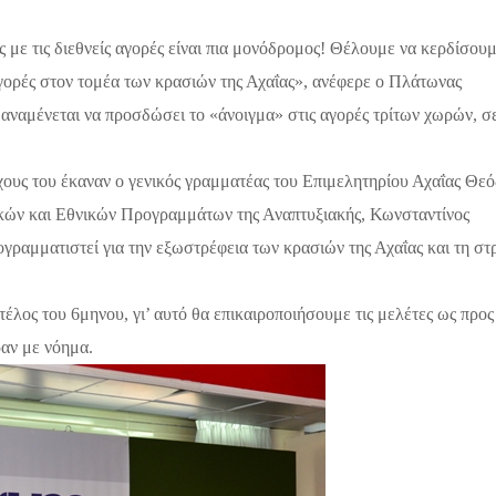
με τις διεθνείς αγορές είναι πια μονόδρομος! Θέλουμε να κερδίσουμ
 αγορές στον τομέα των κρασιών της Αχαΐας», ανέφερε ο Πλάτωνας
αναμένεται να προσδώσει το «άνοιγμα» στις αγορές τρίτων χωρών, 
χους του έκαναν ο γενικός γραμματέας του Επιμελητηρίου Αχαΐας Θε
κών και Εθνικών Προγραμμάτων της Αναπτυξιακής, Κωνσταντίνος
ογραμματιστεί για την εξωστρέφεια των κρασιών της Αχαΐας και τη στ
λος του 6μηνου, γι’ αυτό θα επικαιροποιήσουμε τις μελέτες ως προς 
αν με νόημα.