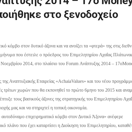
νάπτυξης 2014 – 17o Mone
οιήθηκε στο ξενοδοχείο
κό κόμβο στον δυτικό άξονα και να ανοίξει τα «φτερά» της στις διεθν
 μήνυμα που έστειλε ο πρόεδρος του Επιμελητηρίου Αχαΐας Πλάτωνα
 Νοεμβρίου 2014, στο πλαίσιο του
F
ο
rum
Ανάπτυξης 2014 – 17
o
Mon
της Αναπτυξιακής Εταιρείας «
Achaia
Values
» και του νέου προγράμμ
ς τρίτων χωρών που θα εκπονηθεί το πρώτο 6μηνο του 2015 και αναμ
πτυξε τους βασικούς άξονες της στρατηγικής του Επιμελητηρίου Αχα
οχής μας και να στηριχτεί η τοπική οικονομία.
ο
αυτοδύναμο επιχειρηματικό κόμβο
στον Δυτικό Άξονα» ανέφερε
ικό πλάνο που έχει καταρτίσει η Διοίκηση του Επιμελητηρίου, καταθέ