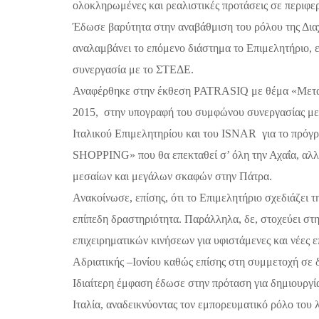
ολοκληρωμένες και ρεαλιστικές προτάσεις
σε περιφερ
Έδωσε βαρύτητα στην
αναβάθμιση
του ρόλου της
Δια
αναλαμβάνει το επόμενο διάστημα το Επιμελητήριο, 
συνεργασία με το ΣΤΕΔΕ.
Αναφέρθηκε στην έκθεση
PATRAS
IQ
με θέμα «Μετα
2015,
στην υπογραφή του συμφώνου συνεργασίας μετ
Ιταλικού Επιμελητηρίου και του
ISNAR
για το πρό
SHOPPING
» που θα επεκταθεί σ’ όλη την Αχαΐα, α
μεσαίων και μεγάλων σκαφών στην Πάτρα.
Ανακοίνωσε, επίσης, ότι το Επιμελητήριο σχεδιάζει
επίπεδη δραστηριότητα. Παράλληλα, δε, στοχεύει σ
επιχειρηματικών κινήσεων για υφιστάμενες και νέες 
Αδριατικής –Ιονίου καθώς επίσης στη συμμετοχή σε 
Ιδιαίτερη έμφαση έδωσε στην πρόταση για δημιουργ
Ιταλία, αναδεικνύοντας τον εμπορευματικό ρόλο του