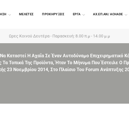
ΗΣΗ
ΜΕΛΕΤΕΣ
ΠΡΟΚΗΡΥΞΕΙΣ
EΡΓΑ
ΑΧ.ΕΠ.ΑΝ/ ACHADE
Ωρες Κοινού Δευτέρα - Παρασκευή: 8.00 π.μ - 14.00 μ.μ
Να Καταστεί Η Αχαΐα Σε Έναν Αυτοδύναμο Επιχειρηματικό Κό
ς Τα Τοπικά Της Προϊόντα, Ήταν Το Μήνυμα Που Έστειλε Ο 
ής 23 Νοεμβρίου 2014, Στο Πλαίσιο Του Fοrum Ανάπτυξης 2