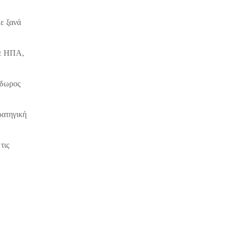
ε ξανά
σε ΗΠΑ,
όδωρος
ρατηγική
τις