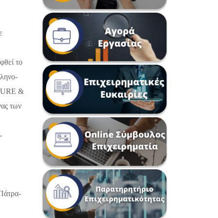
ε
φθεί το
λληνο-
TURE
&
νας των
-
 Πάτρα-