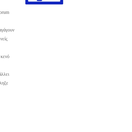
orum
ξαγάγουν
νείς
 κενό
άλλει
έληξε