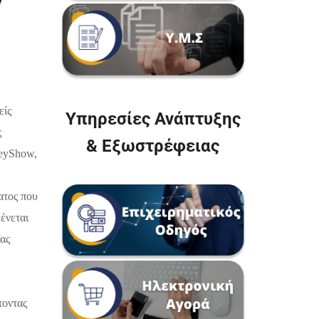
y
είς
Υπηρεσίες Ανάπτυξης
ς
& Εξωστρέφειας
ey
Show
,
ατος που
ένεται
ΐας
τοντας