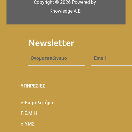
Copyright ©
2026
Powered by
Knowledge A.E
Newsletter
ΥΠΗΡΕΣΙΕΣ
e-Eπιμελητήριο
Γ.Ε.Μ.Η
e-ΥΜΣ