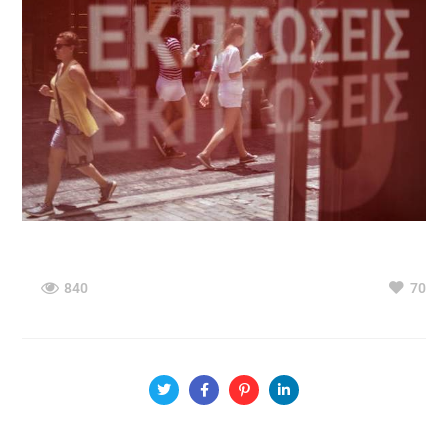
840
70