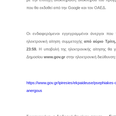
με την επιτυχή ολοκλήρωση ολόκληρου του προγ
που θα εκδοθεί από την Google και τον ΟΑΕΔ.
Οι ενδιαφερόμενοι εγγεγραμμένοι άνεργοι που
ηλεκτρονική αίτηση συμμετοχής
από αύριο Τρίτη,
23:59.
Η υποβολή της ηλεκτρονικής αίτησης θα γ
Δημοσίου
www.gov.gr
στην ηλεκτρονική διεύθυνση:
https://www.gov.gr/ipiresies/ekpaideuse/psephiakes-d
anergous