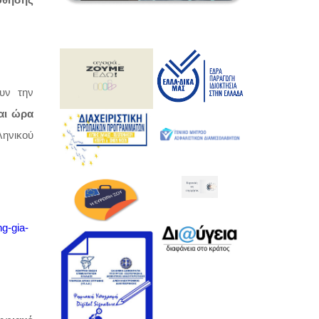
ύθησης
υν την
και ώρα
ηνικού
ng-gia-