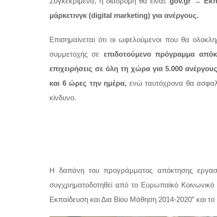
Συγκεκριμένα, η διαδρομή θα είναι:
gov.gr → Εκ
μάρκετινγκ (digital marketing) για ανέργους.
Επισημαίνεται ότι οι ωφελούμενοι που θα ολοκ
συμμετοχής σε
επιδοτούμενο πρόγραμμα απόκτη
επιχειρήσεις σε όλη τη χώρα για 5.000 ανέργου
και 6 ώρες την ημέρα,
ενώ ταυτόχρονα θα ασφαλι
κίνδυνο.
Η δαπάνη του προγράμματος απόκτησης εργασι
συγχρηματοδοτηθεί από το Ευρωπαϊκό Κοινωνικό Τ
Εκπαίδευση και Δια Βίου Μάθηση 2014-2020” και το