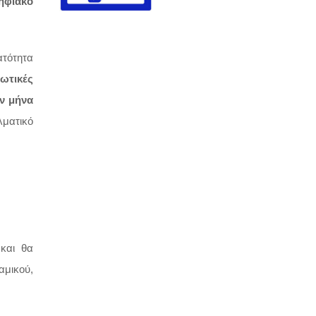
ηφιακό
τότητα
ωτικές
ον μήνα
λματικό
και θα
αμικού,