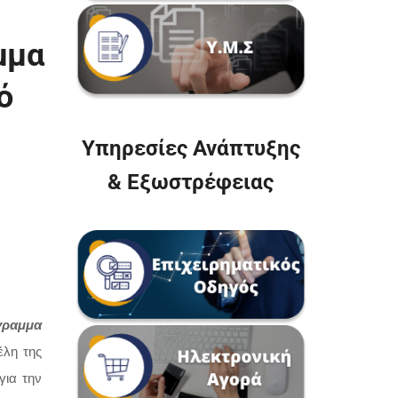
μμα
ό
Υπηρεσίες Ανάπτυξης
& Εξωστρέφειας
γραμμα
έλη της
για την