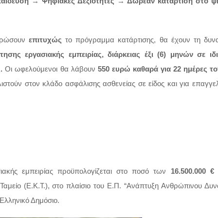
παίδευση → Ψηφιακές Δεξιότητες → Δωρεάν κατάρτιση στο ψ
ληρώσουν
επιτυχώς
το πρόγραμμα κατάρτισης, θα έχουν τη δυνα
σης εργασιακής εμπειρίας, διάρκειας έξι (6) μηνών σε ιδι
ς.
Οι ωφελούμενοι θα λάβουν
550 ευρώ καθαρά για 22 ημέρες τ
στούν στον κλάδο ασφάλισης ασθενείας σε είδος και για επαγγε
ακής εμπειρίας προϋπολογίζεται στο ποσό των
16.500.000 €
αμείο (Ε.Κ.Τ.), στο πλαίσιο του Ε.Π. “Ανάπτυξη Ανθρώπινου Δυν
 Ελληνικό Δημόσιο.