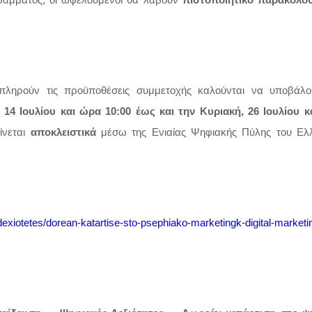
ράμματος, οι ωφελούμενοι θα λάβουν
πιστοποιητικό παρακολο
 πληρούν τις προϋποθέσεις συμμετοχής καλούνται να υποβάλο
 14 Ιουλίου και ώρα 10:00 έως και την Κυριακή, 26 Ιουλίου 
ίνεται
αποκλειστικά
μέσω της Ενιαίας Ψηφιακής Πύλης του Ελλ
exiotetes/dorean-katartise-sto-psephiako-marketingk-digital-marketi