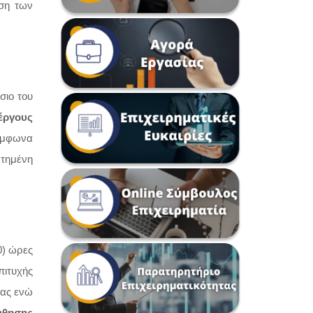
ση των
σιο του
έργους
σύμφωνα
ρτημένη
0) ώρες
πιτυχής
ας ενώ