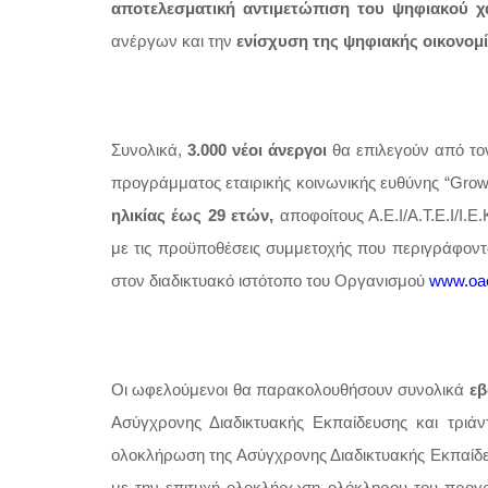
αποτελεσματική αντιμετώπιση του ψηφιακού 
ανέργων και την
ενίσχυση της ψηφιακής οικονομί
Συνολικά,
3.000 νέοι άνεργοι
θα επιλεγούν από τον
προγράμματος εταιρικής κοινωνικής ευθύνης “Grow
ηλικίας έως 29 ετών,
αποφοίτους Α.Ε.Ι/Α.Τ.Ε.Ι/Ι
με τις προϋποθέσεις συμμετοχής που περιγράφοντ
στον διαδικτυακό ιστότοπο του Οργανισμού
www.oa
Οι ωφελούμενοι θα παρακολουθήσουν συνολικά
εβ
Ασύγχρονης Διαδικτυακής Εκπαίδευσης και τριάν
ολοκλήρωση της Ασύγχρονης Διαδικτυακής Εκπαίδε