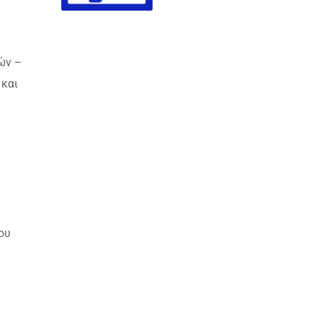
ών –
 και
ου