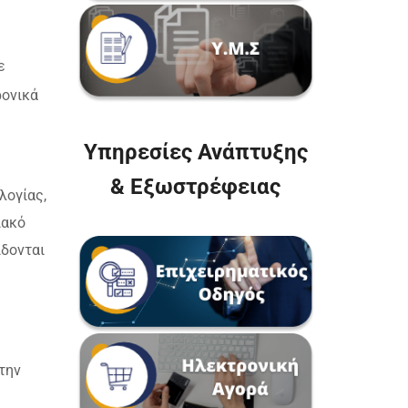
ε
ρονικά
υ
Υπηρεσίες Ανάπτυξης
& Εξωστρέφειας
λογίας,
ιακό
ίδονται
την