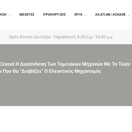
ΗΣΗ
ΜΕΛΕΤΕΣ
ΠΡΟΚΗΡΥΞΕΙΣ
EΡΓΑ
ΑΧ.ΕΠ.ΑΝ/ ACHADE
Ωρες Κοινού Δευτέρα - Παρασκευή: 8.00 π.μ - 14.00 μ.μ
Ξεκινά Η Διασύνδεση Των Ταμειακών Μηχανών Με Το Taxis –
 Που Θα “διαβάζει” Ο Ελεγκτικός Μηχανισμός