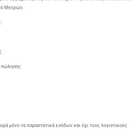
κό Μητρώο.
:
ς
ς πώλησης
ορά μόνο τα παραστατικά εσόδων και όχι τους λογιστικούς