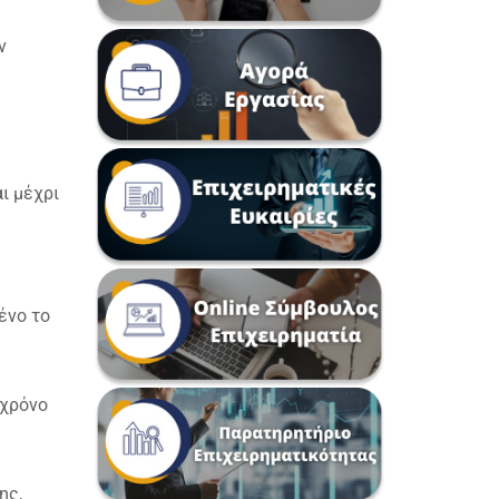
ν
ι μέχρι
ένο το
 χρόνο
ης,