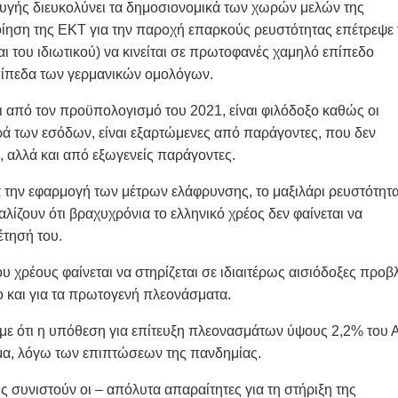
υγής διευκολύνει τα δημοσιονομικά των χωρών μελών της
ίηση της ΕΚΤ για την παροχή επαρκούς ρευστότητας επέτρεψε 
αι του ιδιωτικού) να κινείται σε πρωτοφανές χαμηλό επίπεδο
πίπεδα των γερμανικών ομολόγων.
ι από τον προϋπολογισμό του 2021, είναι φιλόδοξο καθώς οι
ρά των εσόδων, είναι εξαρτώμενες από παράγοντες, που δεν
, αλλά και από εξωγενείς παράγοντες.
την εφαρμογή των μέτρων ελάφρυνσης, το μαξιλάρι ρευστότητα
ζουν ότι βραχυχρόνια το ελληνικό χρέος δεν φαίνεται να
έτησή του.
ου χρέους φαίνεται να στηρίζεται σε ιδιαιτέρως αισιόδοξες προβ
 και για τα πρωτογενή πλεονάσματα.
ύμε ότι η υπόθεση για επίτευξη πλεονασμάτων ύψους 2,2% του
τημα, λόγω των επιπτώσεων της πανδημίας.
ς συνιστούν οι – απόλυτα απαραίτητες για τη στήριξη της