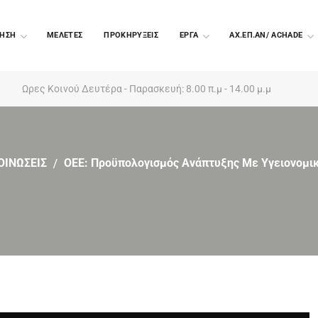
ΗΣΗ
ΜΕΛΕΤΕΣ
ΠΡΟΚΗΡΥΞΕΙΣ
EΡΓΑ
ΑΧ.ΕΠ.ΑΝ/ ACHADE
Ωρες Κοινού Δευτέρα - Παρασκευή: 8.00 π.μ - 14.00 μ.μ
ΟΙΝΩΣΕΙΣ
ΟΕΕ: Προϋπολογισμός Ανάπτυξης Με Υγειονομι