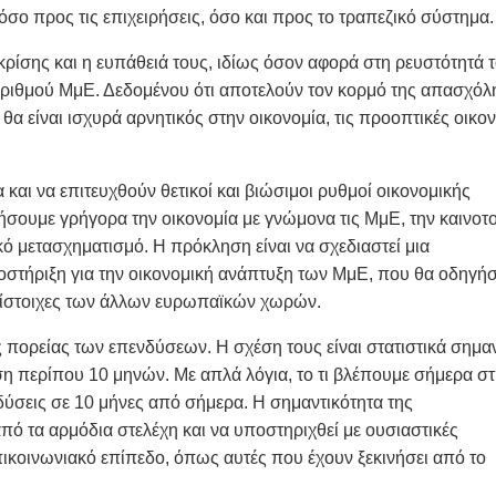
όσο προς τις επιχειρήσεις, όσο και προς το τραπεζικό σύστημα.
κρίσης και η ευπάθειά τους, ιδίως όσον αφορά στη ρευστότητά τ
 αριθμού ΜμΕ. Δεδομένου ότι αποτελούν τον κορμό της απασχό
 θα είναι ισχυρά αρνητικός στην οικονομία, τις προοπτικές οικο
 και να επιτευχθούν θετικοί και βιώσιμοι ρυθμοί οικονομικής
νήσουμε γρήγορα την οικονομία με γνώμονα τις ΜμΕ, την καινοτο
κό μετασχηματισμό. Η πρόκληση είναι να σχεδιαστεί μια
στήριξη για την οικονομική ανάπτυξη των ΜμΕ, που θα οδηγήσε
αντίστοιχες των άλλων ευρωπαϊκών χωρών.
ης πορείας των επενδύσεων. Η σχέση τους είναι στατιστικά σημα
ση περίπου 10 μηνών. Με απλά λόγια, το τι βλέπουμε σήμερα σ
νδύσεις σε 10 μήνες από σήμερα. Η σημαντικότητα της
πό τα αρμόδια στελέχη και να υποστηριχθεί με ουσιαστικές
πικοινωνιακό επίπεδο, όπως αυτές που έχουν ξεκινήσει από το