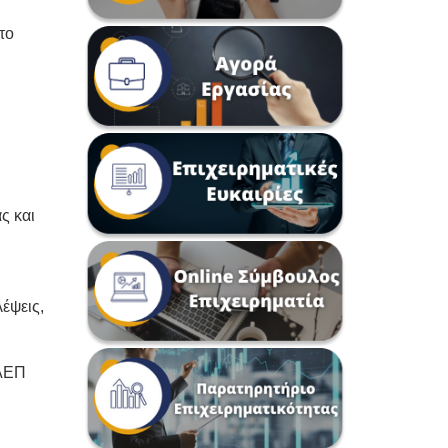
το
ς και
λέψεις,
 ΑΕΠ