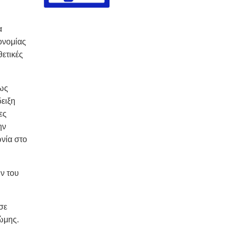
α
ονομίας
θετικές
 ως
δειξη
ες
ην
ωνία στο
ν του
σε
νώμης.