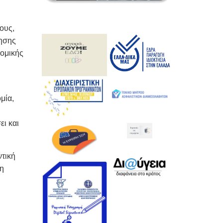
ους,
λησης
νομικής
μία,
ι και
ντική
τη