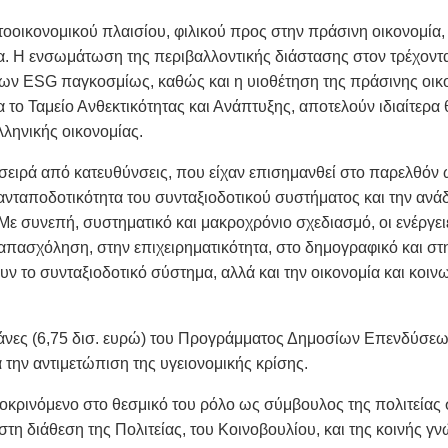
οοικονομικού πλαισίου, φιλικού προς στην πράσινη οικονομία,
μία. Η ενσωμάτωση της περιβαλλοντικής διάστασης στον τρέχοντ
ων ESG παγκοσμίως, καθώς και η υιοθέτηση της πράσινης οικ
το Ταμείο Ανθεκτικότητας και Ανάπτυξης, αποτελούν ιδιαίτερα 
ελληνικής οικονομίας.
σειρά από κατευθύνσεις, που είχαν επισημανθεί στο παρελθόν
 ανταποδοτικότητα του συνταξιοδοτικού συστήματος και την ανά
Με συνεπή, συστηματικό και μακροχρόνιο σχεδιασμό, οι ενέργει
απασχόληση, στην επιχειρηματικότητα, στο δημογραφικό και στ
υν το συνταξιοδοτικό σύστημα, αλλά και την οικονομία και κοιν
απάνες (6,75 δισ. ευρώ) του Προγράμματος Δημοσίων Επενδύσεω
 την αντιμετώπιση της υγειονομικής κρίσης.
οκρινόμενο στο θεσμικό του ρόλο ως σύμβουλος της πολιτείας 
 στη διάθεση της Πολιτείας, του Κοινοβουλίου, και της κοινής γ