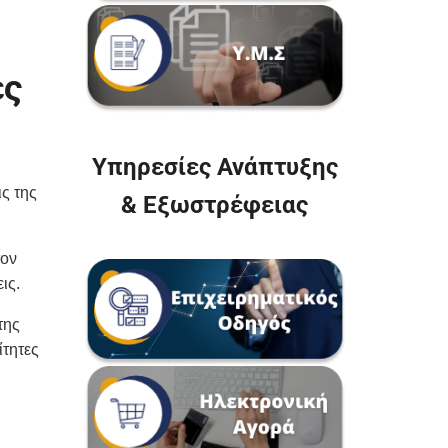
ές
Υπηρεσίες Ανάπτυξης
ς της
& Εξωστρέφειας
τον
ις.
της
ίτητες