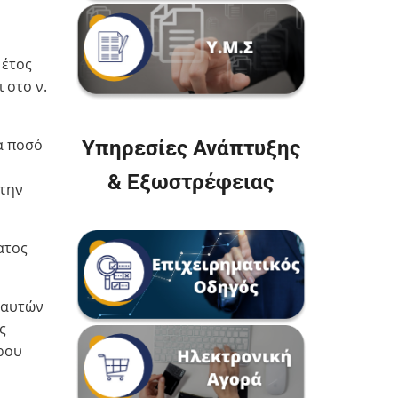
 έτος
 στο ν.
ά ποσό
Υπηρεσίες Ανάπτυξης
& Εξωστρέφειας
 την
ατος
 αυτών
ς
ρου