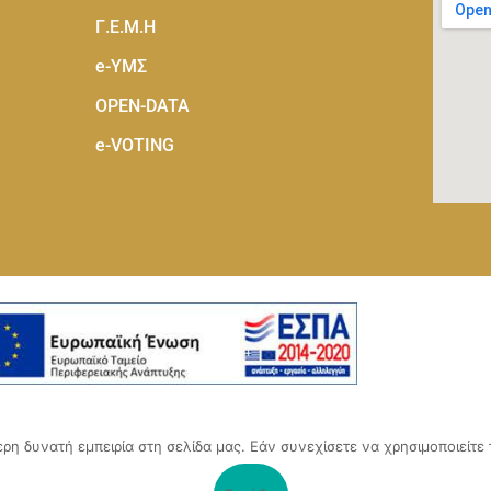
Γ.Ε.Μ.Η
e-ΥΜΣ
OPEN-DATA
e-VOTING
 τόπος, αναπτύχθηκε μέσα από το Υποέργο 1 της πράξης
η δυνατή εμπειρία στη σελίδα μας. Εάν συνεχίσετε να χρησιμοποιείτε 
Επιχειρηματικότητας του Επιμελητηρίου Αχαΐας» (ΟΠΣ 5045300)
,
ιρησιακό Πρόγραμμα «Δυτική Ελλάδα 2014-2020».