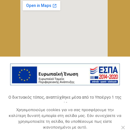
Ο δικτυακός τόπος, αναπτύχθηκε μέσα από το Υποέργο 1 της
πράξης
Χρησιμοποιούμε cookies για να σας προσφέρουμε την
«Ψηφιακό Οικοσύστημα Επιχειρηματικότητας του
καλύτερη δυνατή εμπειρία στη σελίδα μας. Εάν συνεχίσετε να
Επιμελητηρίου Αχαΐας» (ΟΠΣ 5045300)
,
χρησιμοποιείτε τη σελίδα, θα υποθέσουμε πως είστε
Επιχειρησιακό Πρόγραμμα «Δυτική Ελλάδα 2014-2020».
ικανοποιημένοι με αυτό.
Συγχρηματοδοτείται από την Ευρωπαϊκή Ένωση (Ευρωπαϊκό