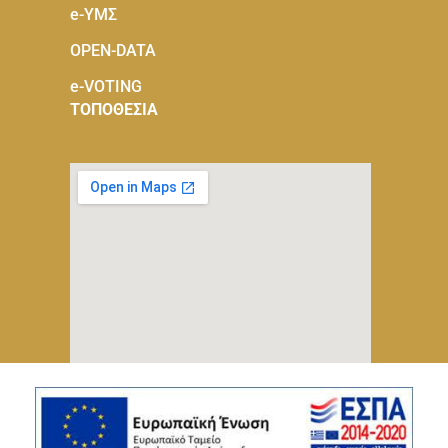
e-ΥΜΣ
OPEN-DATA
e-VOTING
ΤΟΠΟΘΕΣΙΑ