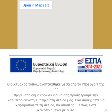
Ο δικτυακός τόπος, αναπτύχθηκε μέσα από το Υποέργο 1 της
πράξης
Χρησιμοποιούμε cookies για να σας προσφέρουμε την
«Ψηφιακό Οικοσύστημα Επιχειρηματικότητας του
καλύτερη δυνατή εμπειρία στη σελίδα μας. Εάν συνεχίσετε να
Επιμελητηρίου Αχαΐας» (ΟΠΣ 5045300)
,
χρησιμοποιείτε τη σελίδα, θα υποθέσουμε πως είστε
Επιχειρησιακό Πρόγραμμα «Δυτική Ελλάδα 2014-2020».
ικανοποιημένοι με αυτό.
Συγχρηματοδοτείται από την Ευρωπαϊκή Ένωση (Ευρωπαϊκό